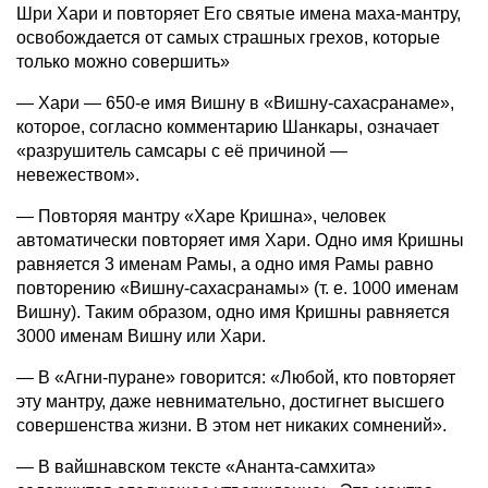
Шри Хари и повторяет Его святые имена маха-мантру,
освобождается от самых страшных грехов, которые
только можно совершить»
— Хари — 650-е имя Вишну в «Вишну-сахасранаме»,
которое, согласно комментарию Шанкары, означает
«разрушитель самсары с её причиной —
невежеством».
— Повторяя мантру «Харе Кришна», человек
автоматически повторяет имя Хари. Одно имя Кришны
равняется 3 именам Рамы, а одно имя Рамы равно
повторению «Вишну-сахасранамы» (т. е. 1000 именам
Вишну). Таким образом, одно имя Кришны равняется
3000 именам Вишну или Хари.
— В «Агни-пуране» говорится: «Любой, кто повторяет
эту мантру, даже невнимательно, достигнет высшего
совершенства жизни. В этом нет никаких сомнений».
— В вайшнавском тексте «Ананта-самхита»