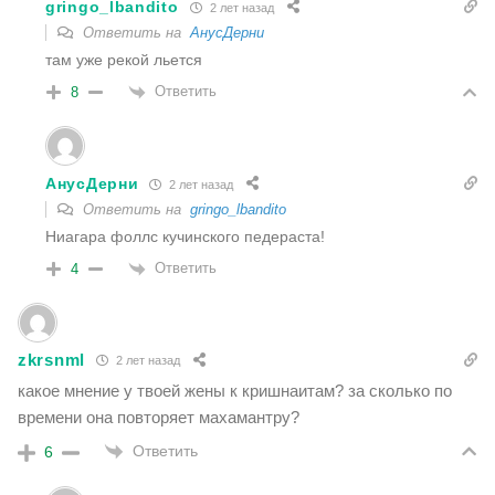
gringo_lbandito
2 лет назад
Ответить на
АнусДерни
там уже рекой льется
Ответить
8
АнусДерни
2 лет назад
Ответить на
gringo_lbandito
Ниагара фоллс кучинского педераста!
Ответить
4
zkrsnml
2 лет назад
какое мнение у твоей жены к кришнаитам? за сколько по
времени она повторяет махамантру?
Ответить
6