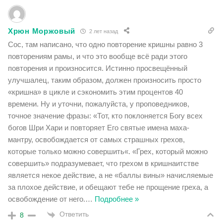
Хрюн Моржовый
2 лет назад
Сос, там написано, что одно повторение кришны равно 3
повторениям рамы, и что это вообще всё ради этого
повторения и произносится. Истинно просвещённый
улучшалец, таким образом, должен произносить просто
«кришна» в цикле и сэкономить этим процентов 40
времени. Ну и уточни, пожалуйста, у проповедников,
точное значение фразы: «Тот, кто поклоняется Богу всех
богов Шри Хари и повторяет Его святые имена маха-
мантру, освобождается от самых страшных грехов,
которые только можно совершить«. «Грех, который можно
совершить» подразумевает, что грехом в кришнаитстве
является некое действие, а не «баллы вины» начисляемые
за плохое действие, и обещают тебе не прощение греха, а
освобождение от него.
…
Подробнее »
Ответить
8