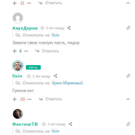
Ответить
-11
АнусДерни
2 лет назад
Ответить на
fixin
Завали свою гнилую пасть, пидор
Ответить
4
Автор
fixin
2 лет назад
Ответить на
Хрюн Моржовый
Грехов нет
Ответить
-10
ФистингТВ
2 лет назад
Ответить на
fixin