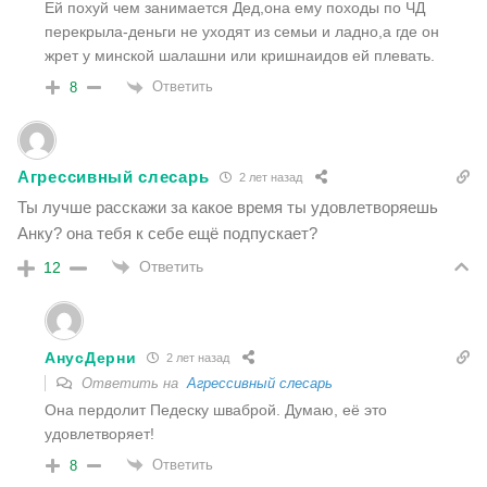
Ей похуй чем занимается Дед,она ему походы по ЧД
перекрыла-деньги не уходят из семьи и ладно,а где он
жрет у минской шалашни или кришнаидов ей плевать.
Ответить
8
Агрессивный слесарь
2 лет назад
Ты лучше расскажи за какое время ты удовлетворяешь
Анку? она тебя к себе ещё подпускает?
Ответить
12
АнусДерни
2 лет назад
Ответить на
Агрессивный слесарь
Она пердолит Педеску шваброй. Думаю, её это
удовлетворяет!
Ответить
8