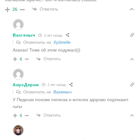
Ответить
26
Вазгеныч
2 лет назад
Ответить на
Хуйтебе
Ахахах! Тоже об этом подумал)))
Ответить
6
АнусДерни
2 лет назад
Ответить на
Вазгеныч
У Педески похоже пиписка и котелок здорово подтекают
гыгы
Ответить
6