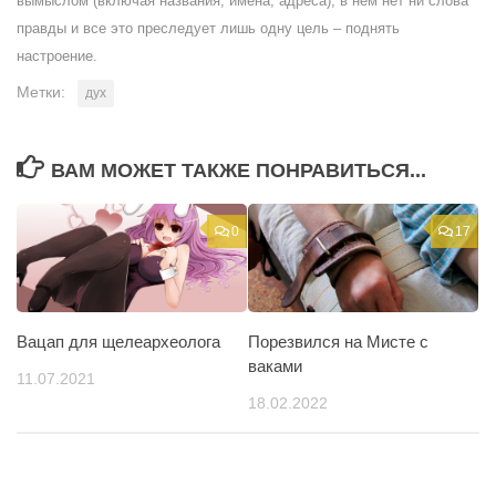
вымыслом (включая названия, имена, адреса), в нем нет ни слова
правды и все это преследует лишь одну цель – поднять
настроение.
Метки:
дух
ВАМ МОЖЕТ ТАКЖЕ ПОНРАВИТЬСЯ...
0
17
Вацап для щелеархеолога
Порезвился на Мисте с
ваками
11.07.2021
18.02.2022