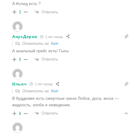
А #спид есть ?
Ответить
2
АнусДерни
2 лет назад
Ответить на
fixin
А анальный грейс есть! Гыгы
Ответить
5
Ильич
2 лет назад
Ответить на
fixin
В буддизме есть смертные грехи Лобха, доса, моха —
жадность, злоба и неведение.
Ответить
6