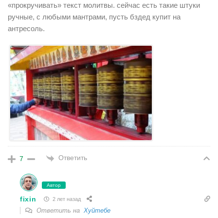
«прокручивать» текст молитвы. сейчас есть такие штуки
ручные, с любыми мантрами, пусть бздед купит на
антресоль.
Ответить
7
Автор
fixin
2 лет назад
Ответить на
Хуйтебе