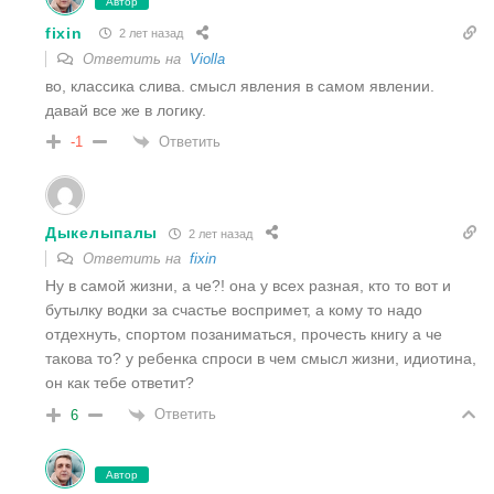
Автор
fixin
2 лет назад
Ответить на
Violla
во, классика слива. смысл явления в самом явлении.
давай все же в логику.
Ответить
-1
Дыкелыпалы
2 лет назад
Ответить на
fixin
Ну в самой жизни, а че?! она у всех разная, кто то вот и
бутылку водки за счастье воспримет, а кому то надо
отдехнуть, спортом позаниматься, прочесть книгу а че
такова то? у ребенка спроси в чем смысл жизни, идиотина,
он как тебе ответит?
Ответить
6
Автор