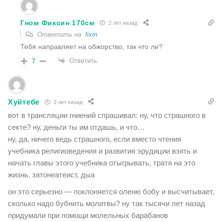
Гном Фиксин 170см
2 лет назад
Ответить на
fixin
Тебя направляет на обжорство, так что ли?
Ответить
7
Хуйтебе
2 лет назад
вот в трансляции гниений спрашивал: ну, что страшного в
секте? ну, деньги ты им отдашь, и что…
ну, да, ничего ведь страшного, если вместо чтения
учебника религиоведения и развития эрудиции взять и
начать главы этого учебника отыгрывать, тратя на это
жизнь. затонеатеист, дыа
он это серьезно — поклоняется оленю бобу и высчитывает,
сколько надо бубнить молитвы? ну так
тысячи лет назад
придумали при помощи молельных барабанов