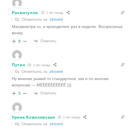
Рахматулло
2 лет назад
Ответить на
zkrsnml
Махамантра хз, а крокодилинг раз в неделю. Воскресенье
вечер
Ответить
8
Путин
2 лет назад
Ответить на
zkrsnml
Ну мнение рыжей то стандартное, как и по многим
вопросам — МЁЁЁЁЁЁЁЁЁЁ )))
Ответить
5
Урина Ковалевская
2 лет назад
Ответить на
zkrsnml