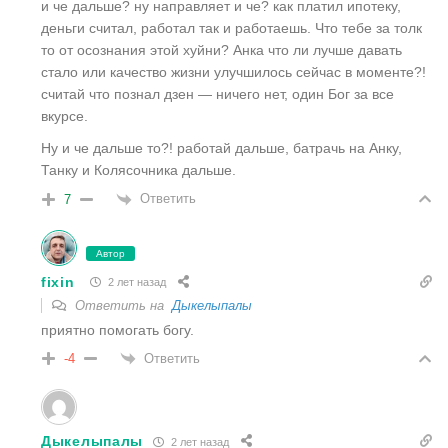
и че дальше? ну направляет и че? как платил ипотеку,
деньги считал, работал так и работаешь. Что тебе за толк
то от осознания этой хуйни? Анка что ли лучше давать
стало или качество жизни улучшилось сейчас в моменте?!
считай что познал дзен — ничего нет, один Бог за все
вкурсе.
Ну и че дальше то?! работай дальше, батрачь на Анку,
Танку и Колясочника дальше.
Ответить
7
Автор
fixin
2 лет назад
Ответить на
Дыкелыпалы
приятно помогать богу.
Ответить
-4
Дыкелыпалы
2 лет назад