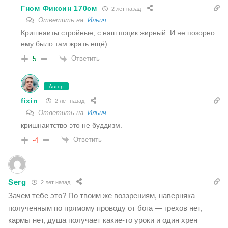
Гном Фиксин 170см
2 лет назад
Ответить на
Ильич
Кришнаиты стройные, с наш поцик жирный. И не позорно
ему было там жрать ещё)
Ответить
5
Автор
fixin
2 лет назад
Ответить на
Ильич
кришнаитство это не буддизм.
Ответить
-4
Serg
2 лет назад
Зачем тебе это? По твоим же воззрениям, наверняка
полученным по прямому проводу от бога — грехов нет,
кармы нет, душа получает какие-то уроки и один хрен