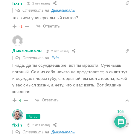
fixin
2 лет назад
Ответить на
Дыкелыпалы
так в чем универсальный смысл?
Ответить
-1
Дыкелыпалы
2 лет назад
Ответить на
fixin
Гнида, да ты осуждаешь же, вот ты мразота. Сученышь
поганый. Сам из себя ничего не представляет, а сидит тут
и осуждает, через губу, с гордыней, вы мол атеисты, какой
у вас смысл жизни, а нету, что с вас взять. Вот блядина
коченная.
Ответить
4
105
Автор
fixin
2 лет назад
Ответить на
Дыкелыпалы