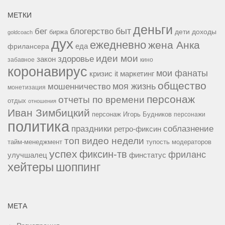
МЕТКИ
деньги
быт
бег
блогерство
доходы
биржа
дети
goldcoach
дух
ежедневно
жена Анка
еда
фрилансера
идеи мои
здоровье
закон
забавное
кино
коронавирус
мои фанаты
кризис it
маркетинг
общество
мошенничество
моя жизнь
монетизация
персонаж
отчеты по времени
отдых
отношения
Иван Зимбицкий
персонаж Игорь Будников
персонажи
политика
праздники
соблазнение
ретро-фиксин
топ видео недели
тайм-менеджмент
тупость модераторов
успех
фиксин-тв
фриланс
улучшалец
финстатус
хейтеры
шоппинг
МЕТА