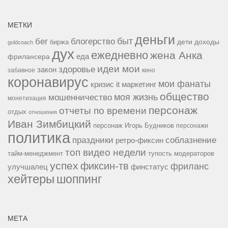
МЕТКИ
деньги
быт
бег
блогерство
доходы
биржа
дети
goldcoach
дух
ежедневно
жена Анка
еда
фрилансера
идеи мои
здоровье
закон
забавное
кино
коронавирус
мои фанаты
кризис it
маркетинг
общество
мошенничество
моя жизнь
монетизация
персонаж
отчеты по времени
отдых
отношения
Иван Зимбицкий
персонаж Игорь Будников
персонажи
политика
праздники
соблазнение
ретро-фиксин
топ видео недели
тайм-менеджмент
тупость модераторов
успех
фиксин-тв
фриланс
улучшалец
финстатус
хейтеры
шоппинг
МЕТА