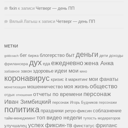
fixin
к записи
Четверг — день ПП
Вялый Латыш
к записи
Четверг — день ПП
МЕТКИ
деньги
быт
бег
блогерство
доходы
биржа
дети
goldcoach
дух
ежедневно
жена Анка
еда
фрилансера
идеи мои
здоровье
закон
забавное
кино
коронавирус
мои фанаты
кризис it
маркетинг
общество
мошенничество
моя жизнь
монетизация
персонаж
отчеты по времени
отдых
отношения
Иван Зимбицкий
персонаж Игорь Будников
персонажи
политика
праздники
соблазнение
ретро-фиксин
топ видео недели
тайм-менеджмент
тупость модераторов
успех
фиксин-тв
фриланс
улучшалец
финстатус