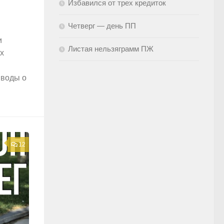
Избавился от трех кредиток
Четверг — день ПП
и
Листая нельзяграмм ПЖ
х
ыводы о
12