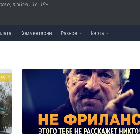
вье, любовь, 1с. 18+
плата
Комментарии
Разное
Карта
14