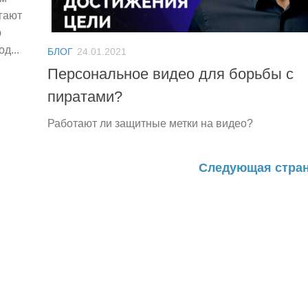
гают
ю
д...
БЛОГ
24.01.2021
Персональное видео для борьбы с
пиратами?
Работают ли защитные метки на видео?
Следующая стра