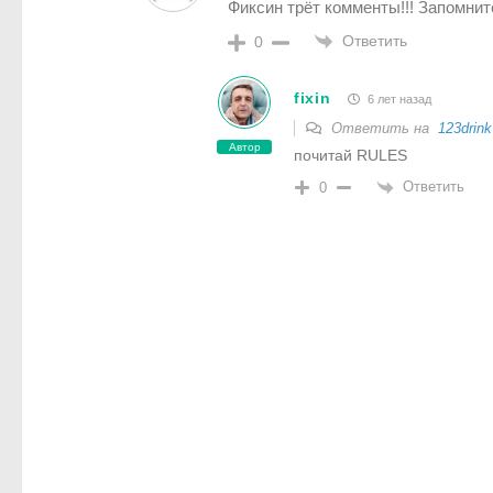
Фиксин трёт комменты!!! Запомните
Ответить
0
fixin
6 лет назад
Ответить на
123drink
Автор
почитай RULES
Ответить
0