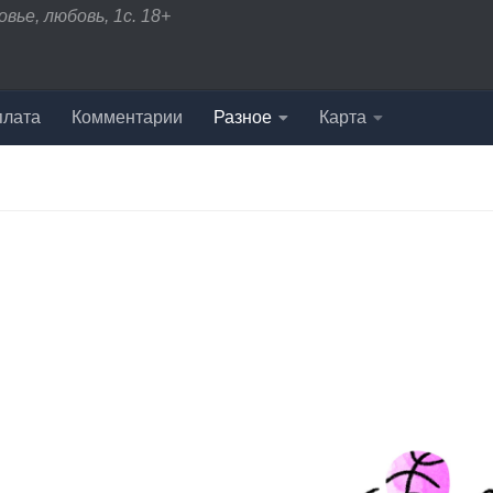
вье, любовь, 1с. 18+
плата
Комментарии
Разное
Карта