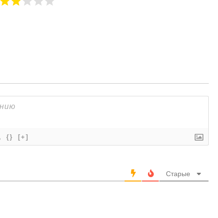
{}
[+]
Старые