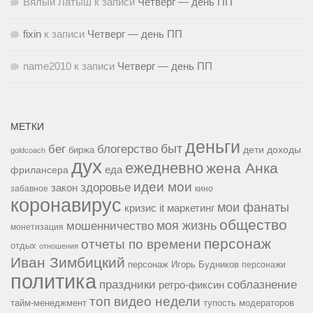
Вялый Латыш
к записи
Четверг — день ПП
fixin
к записи
Четверг — день ПП
name2010
к записи
Четверг — день ПП
МЕТКИ
деньги
быт
бег
блогерство
доходы
биржа
дети
goldcoach
дух
ежедневно
жена Анка
еда
фрилансера
идеи мои
здоровье
закон
забавное
кино
коронавирус
мои фанаты
кризис it
маркетинг
общество
мошенничество
моя жизнь
монетизация
персонаж
отчеты по времени
отдых
отношения
Иван Зимбицкий
персонаж Игорь Будников
персонажи
политика
праздники
соблазнение
ретро-фиксин
топ видео недели
тайм-менеджмент
тупость модераторов