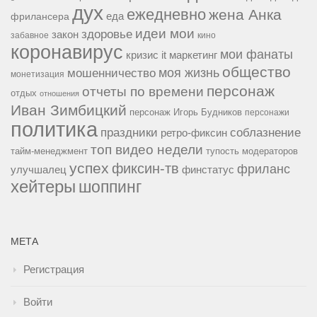
дух
ежедневно
жена Анка
еда
фрилансера
идеи мои
здоровье
закон
забавное
кино
коронавирус
мои фанаты
кризис it
маркетинг
общество
мошенничество
моя жизнь
монетизация
персонаж
отчеты по времени
отдых
отношения
Иван Зимбицкий
персонаж Игорь Будников
персонажи
политика
праздники
соблазнение
ретро-фиксин
топ видео недели
тайм-менеджмент
тупость модераторов
успех
фиксин-тв
фриланс
улучшалец
финстатус
хейтеры
шоппинг
МЕТА
Регистрация
Войти