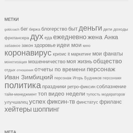
МЕТКИ
деньги
быт
бег
блогерство
доходы
биржа
дети
goldcoach
дух
ежедневно
жена Анка
еда
фрилансера
идеи мои
здоровье
закон
забавное
кино
коронавирус
мои фанаты
кризис it
маркетинг
общество
мошенничество
моя жизнь
монетизация
персонаж
отчеты по времени
отдых
отношения
Иван Зимбицкий
персонаж Игорь Будников
персонажи
политика
праздники
соблазнение
ретро-фиксин
топ видео недели
тайм-менеджмент
тупость модераторов
успех
фиксин-тв
фриланс
улучшалец
финстатус
хейтеры
шоппинг
МЕТА