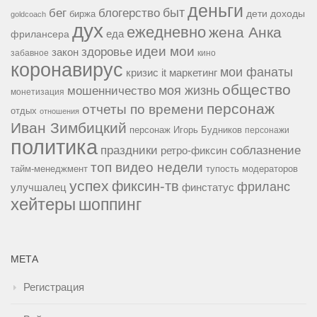
деньги
быт
бег
блогерство
доходы
биржа
дети
goldcoach
дух
ежедневно
жена Анка
еда
фрилансера
идеи мои
здоровье
закон
забавное
кино
коронавирус
мои фанаты
кризис it
маркетинг
общество
мошенничество
моя жизнь
монетизация
персонаж
отчеты по времени
отдых
отношения
Иван Зимбицкий
персонаж Игорь Будников
персонажи
политика
праздники
соблазнение
ретро-фиксин
топ видео недели
тайм-менеджмент
тупость модераторов
успех
фиксин-тв
фриланс
улучшалец
финстатус
хейтеры
шоппинг
МЕТА
Регистрация