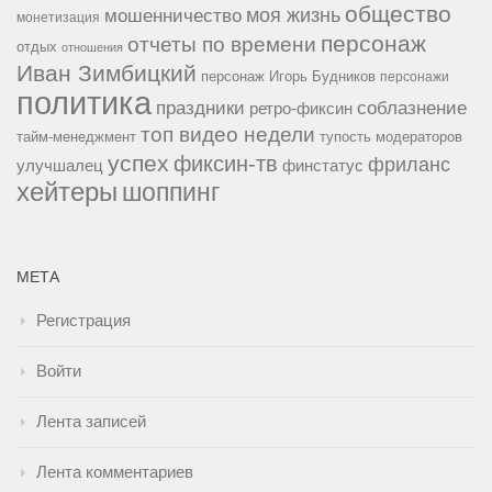
общество
мошенничество
моя жизнь
монетизация
персонаж
отчеты по времени
отдых
отношения
Иван Зимбицкий
персонаж Игорь Будников
персонажи
политика
праздники
соблазнение
ретро-фиксин
топ видео недели
тайм-менеджмент
тупость модераторов
успех
фиксин-тв
фриланс
улучшалец
финстатус
хейтеры
шоппинг
МЕТА
Регистрация
Войти
Лента записей
Лента комментариев