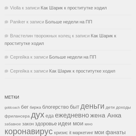
Violla
к записи
Как Шарик к проститутке ходил
Paniker
к записи
Больше недели на ПП
Властелин творожных колец
к записи
Как Шарик к
проститутке ходил
Сергейка
к записи
Больше недели на ПП
Сергейка
к записи
Как Шарик к проститутке ходил
МЕТКИ
деньги
быт
бег
блогерство
доходы
биржа
дети
goldcoach
дух
ежедневно
жена Анка
еда
фрилансера
идеи мои
здоровье
закон
забавное
кино
коронавирус
мои фанаты
кризис it
маркетинг