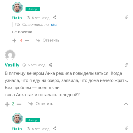
Автор
fixin
5 лет назад
Ответить на
dret
не похожа.
Ответить
-4
Vasiliy
5 лет назад
В пятницу вечером Анка решила повыделываться. Когда
узнала, что я еду на озеро, заявила, что дома нечего жрать.
Без проблем — поел дыни.
так а Анка так и осталась голодной?
Ответить
2
Автор
fixin
5 лет назад