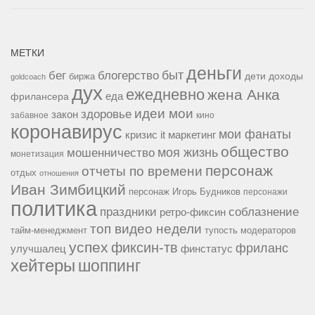
МЕТКИ
деньги
быт
бег
блогерство
доходы
биржа
дети
goldcoach
дух
ежедневно
жена Анка
еда
фрилансера
идеи мои
здоровье
закон
забавное
кино
коронавирус
мои фанаты
кризис it
маркетинг
общество
мошенничество
моя жизнь
монетизация
персонаж
отчеты по времени
отдых
отношения
Иван Зимбицкий
персонаж Игорь Будников
персонажи
политика
праздники
соблазнение
ретро-фиксин
топ видео недели
тайм-менеджмент
тупость модераторов
успех
фиксин-тв
фриланс
улучшалец
финстатус
хейтеры
шоппинг