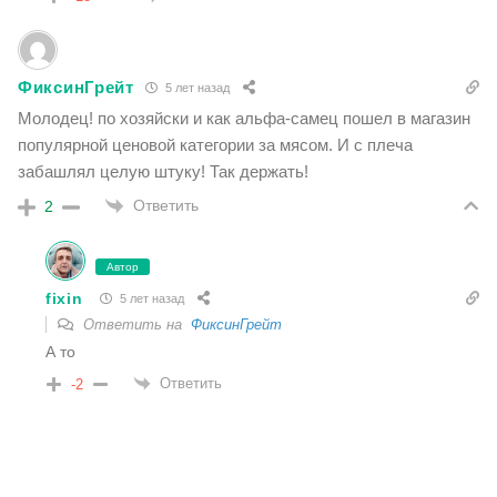
ФиксинГрейт
5 лет назад
Молодец! по хозяйски и как альфа-самец пошел в магазин
популярной ценовой категории за мясом. И с плеча
забашлял целую штуку! Так держать!
Ответить
2
Автор
fixin
5 лет назад
Ответить на
ФиксинГрейт
А то
Ответить
-2