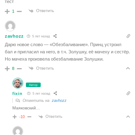
тест
Ответить
1
zavhozz
5 лет назад
Дарю новое слово —
«Обезбаливание». Принц устроил
бал и пригласил на него, в т.ч. Золушку, её мачеху и сестёр.
Но мачеха произвела обезбаливание Золушки.
Ответить
8
Автор
fixin
5 лет назад
Ответить на
zavhozz
Маяковский…
Ответить
-10