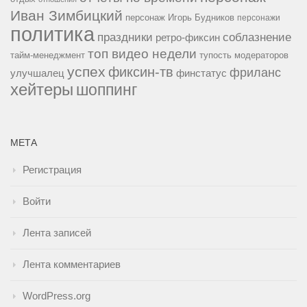
Иван Зимбицкий
персонаж Игорь Будников
персонажи
политика
праздники
соблазнение
ретро-фиксин
топ видео недели
тайм-менеджмент
тупость модераторов
успех
фиксин-тв
фриланс
улучшалец
финстатус
хейтеры
шоппинг
МЕТА
Регистрация
Войти
Лента записей
Лента комментариев
WordPress.org