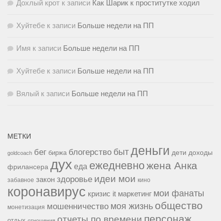
Дохлый крот
к записи
Как Шарик к проститутке ходил
Хуйтебе
к записи
Больше недели на ПП
Имя
к записи
Больше недели на ПП
Хуйтебе
к записи
Больше недели на ПП
Вялый
к записи
Больше недели на ПП
МЕТКИ
деньги
быт
бег
блогерство
доходы
биржа
дети
goldcoach
дух
ежедневно
жена Анка
еда
фрилансера
идеи мои
здоровье
закон
забавное
кино
коронавирус
мои фанаты
кризис it
маркетинг
общество
мошенничество
моя жизнь
монетизация
персонаж
отчеты по времени
отдых
отношения