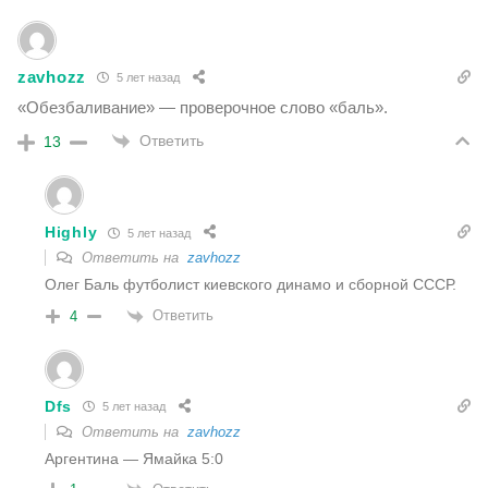
zavhozz
5 лет назад
«Обезбаливание» — проверочное слово «баль».
Ответить
13
Highly
5 лет назад
Ответить на
zavhozz
Олег Баль футболист киевского динамо и сборной СССР.
Ответить
4
Dfs
5 лет назад
Ответить на
zavhozz
Аргентина — Ямайка 5:0