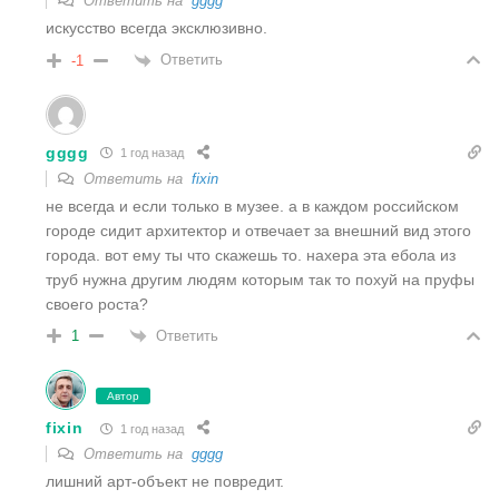
Ответить на
gggg
искусство всегда эксклюзивно.
Ответить
-1
gggg
1 год назад
Ответить на
fixin
не всегда и если только в музее. а в каждом российском
городе сидит архитектор и отвечает за внешний вид этого
города. вот ему ты что скажешь то. нахера эта ебола из
труб нужна другим людям которым так то похуй на пруфы
своего роста?
Ответить
1
Автор
fixin
1 год назад
Ответить на
gggg
лишний арт-объект не повредит.