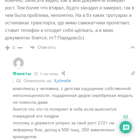
конечно, записать видео, как в мои документы измерил
рост. Тем более что втирал, будто заходил и замерял, так в
чем была проблема, непонятно. На а бэ каких тротуарах и
остановках транспорта, где мимо самокатчики пролетают,
ставит телефон и отходит себя щёлкать, а в моих
документах боится, ггг? Парадокс(с)
Ответить
0
Фанаты
1 год назад
Ответить на
Хуйтебе
комплексы у человека, с детства ощущение собственной
неполноценности, подаренная дедов серебряная медаль
не помогла даже
боится что что-то потеряет в себе если выяснится
очередной его пиздеж
63
поэтому и держится упорно за свой рост 172+ см,
зефирину 8см, доход в 500 тыщ, 200 заваленных
крокодилов