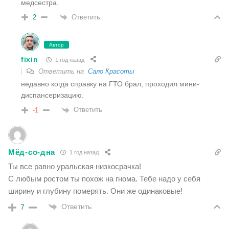
медсестра.
Ответить
2
Автор
fixin
1 год назад
Ответить на
Сало Красоты
недавно когда справку на ГТО брал, проходил мини-
диспансеризацию.
Ответить
-1
Мёд-со-дна
1 год назад
Ты все равно уральская низкосрачка!
С любым ростом ты похож на гнома. Тебе надо у себя
ширину и глубину померять. Они же одинаковые!
Ответить
7