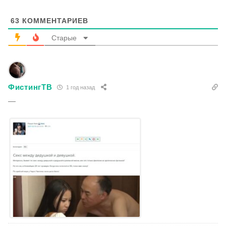
63
КОММЕНТАРИЕВ
Старые
ФистингТВ
1 год назад
—