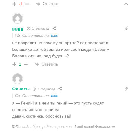
Ответить
-1
gggg
1 год назад
Ответить на
fixin
не повредит но почему он арт то? вот поставят в
Балашихе арт-объект из ирансеой меди «Евреям
Балашихи», чо, рад будешь?
Ответить
1
Фанаты
1 год назад
Ответить на
fixin
я — Гений! а в чем ты гений — это пусть судят
специалисты по гениям
давай, скотинка, обосновывай
Последний раз редактировалось 1 год назад Фанаты ем