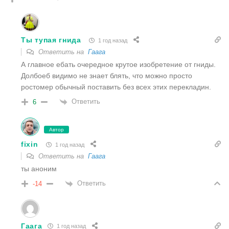
Ты тупая гнида
1 год назад
Ответить на
Гаага
А главное ебать очередное крутое изобретение от гниды.
Долбоеб видимо не знает блять, что можно просто
ростомер обычный поставить без всех этих перекладин.
Ответить
6
Автор
fixin
1 год назад
Ответить на
Гаага
ты аноним
Ответить
-14
Гаага
1 год назад