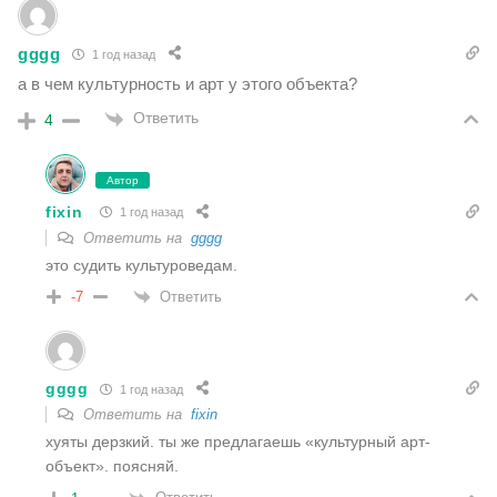
gggg
1 год назад
а в чем культурность и арт у этого объекта?
Ответить
4
Автор
fixin
1 год назад
Ответить на
gggg
это судить культуроведам.
Ответить
-7
gggg
1 год назад
Ответить на
fixin
хуяты дерзкий. ты же предлагаешь «культурный арт-
объект». поясняй.