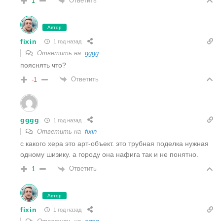
Ответить
1
Автор
fixin
1 год назад
Ответить на
gggg
пояснять что?
Ответить
-1
gggg
1 год назад
Ответить на
fixin
с какого хера это арт-объект. это трубная поделка нужная
одному шизику. а городу она нафига так и не понятно.
Ответить
1
Автор
fixin
1 год назад