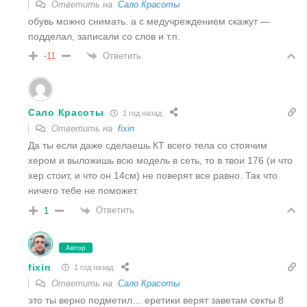
Ответить на
Сало Красоты
обувь можно снимать. а с медучреждением скажут —
подделал, записали со слов и т.п.
Ответить
-11
Сало Красоты
1 год назад
Ответить на
fixin
Да ты если даже сделаешь КТ всего тела со стоячим
хером и выложишь всю модель в сеть, то в твои 176 (и что
хер стоит, и что он 14см) не поверят все равно. Так что
ничего тебе не поможет.
Ответить
1
Автор
fixin
1 год назад
Ответить на
Сало Красоты
это ты верно подметил… еретики верят заветам секты 8