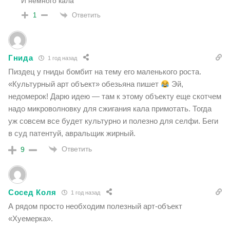
И немного кала
Ответить
1
Гнида
1 год назад
Пиздец у гниды бомбит на тему его маленького роста.
«Культурный арт объект» обезьяна пишет
Эй,
недомерок! Дарю идею — там к этому объекту еще скотчем
надо микроволновку для сжигания кала примотать. Тогда
уж совсем все будет культурно и полезно для селфи. Беги
в суд патентуй, авральщик жирный.
Ответить
9
Сосед Коля
1 год назад
А рядом просто необходим полезный арт-объект
«Хуемерка».