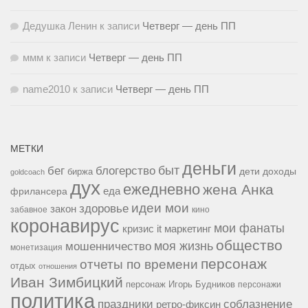
Дедушка Ленин
к записи
Четверг — день ПП
ммм
к записи
Четверг — день ПП
name2010
к записи
Четверг — день ПП
МЕТКИ
деньги
быт
бег
блогерство
доходы
биржа
дети
goldcoach
дух
ежедневно
жена Анка
еда
фрилансера
идеи мои
здоровье
закон
забавное
кино
коронавирус
мои фанаты
кризис it
маркетинг
общество
мошенничество
моя жизнь
монетизация
персонаж
отчеты по времени
отдых
отношения
Иван Зимбицкий
персонаж Игорь Будников
персонажи
политика
праздники
соблазнение
ретро-фиксин