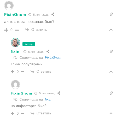
FixinGnom
5 лет назад
а что это за персонаж был?
Ответить
0
Автор
fixin
5 лет назад
Ответить на
FixinGnom
1сник популярный.
Ответить
0
FixinGnom
5 лет назад
Ответить на
fixin
на инфостарте был?
Ответить
0