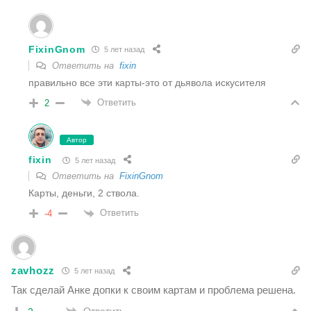
FixinGnom
5 лет назад
Ответить на
fixin
правильно все эти карты-это от дьявола искусителя
Ответить
2
Автор
fixin
5 лет назад
Ответить на
FixinGnom
Карты, деньги, 2 ствола.
Ответить
-4
zavhozz
5 лет назад
Так сделай Анке допки к своим картам и проблема решена.
Ответить