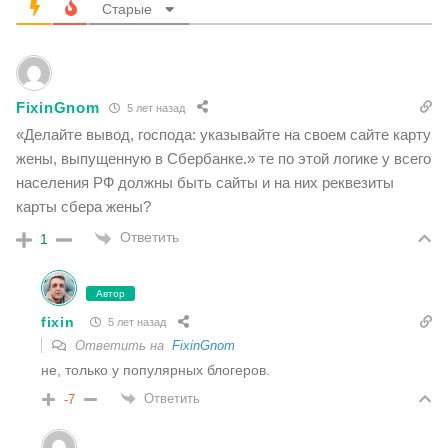
Старые
FixinGnom
5 лет назад
«Делайте вывод, господа: указывайте на своем сайте карту
жены, выпущенную в Сбербанке.» те по этой логике у всего
населения РФ должны быть сайты и на них реквезиты
карты сбера жены?
Ответить
1
Автор
fixin
5 лет назад
Ответить на
FixinGnom
не, только у популярных блогеров.
Ответить
-7