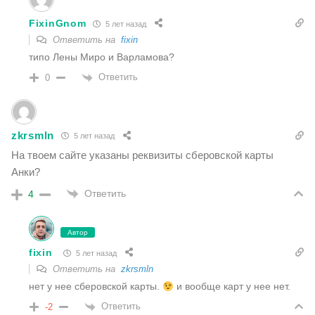
FixinGnom
5 лет назад
Ответить на
fixin
типо Лены Миро и Варламова?
Ответить
0
zkrsmln
5 лет назад
На твоем сайте указаны реквизиты сберовской карты
Анки?
Ответить
4
Автор
fixin
5 лет назад
Ответить на
zkrsmln
нет у нее сберовской карты.
и вообще карт у нее нет.
Ответить
-2