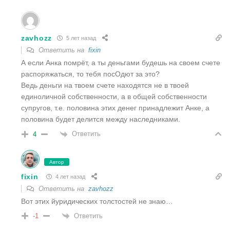
zavhozz
5 лет назад
Ответить на
fixin
А если Анка помрёт, а ты деньгами будешь на своем счете
распоряжаться, то тебя посОдют за это?
Ведь деньги на твоем счете находятся не в твоей
единоличной собственности, а в общей собственности
супругов, т.е. половина этих денег принадлежит Анке, а
половина будет делится между наследниками.
Ответить
4
Автор
fixin
4 лет назад
Ответить на
zavhozz
Вот этих йуридических толстостей не знаю…
Ответить
-1