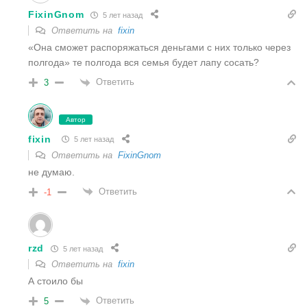
FixinGnom
5 лет назад
Ответить на
fixin
«Она сможет распоряжаться деньгами с них только через
полгода» те полгода вся семья будет лапу сосать?
Ответить
3
Автор
fixin
5 лет назад
Ответить на
FixinGnom
не думаю.
Ответить
-1
rzd
5 лет назад
Ответить на
fixin
А стоило бы
Ответить
5