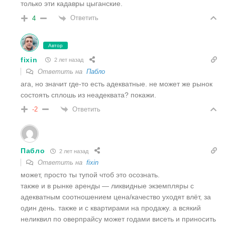
только эти кадавры цыганские.
Ответить
4
Автор
fixin
2 лет назад
Ответить на
Пабло
ага, но значит где-то есть адекватные. не может же рынок
состоять сплошь из неадеквата? покажи.
Ответить
-2
Пабло
2 лет назад
Ответить на
fixin
может, просто ты тупой чтоб это осознать.
также и в рынке аренды — ликвидные экземпляры с
адекватным соотношением цена/качество уходят влёт, за
один день. также и с квартирами на продажу. а всякий
неликвил по оверпрайсу может годами висеть и приносить