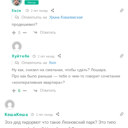
Автор
fixin
2 лет назад
Ответить на
Урина Ковалевская
продешевил?
Ответить
0
Хуйтебе
2 лет назад
Ответить на
fixin
Ну как, снизил на смельчак, чтобы сдать? Лошара.
Про как было раньше — тебе о чем-то говорит сочетание
«кооперативная квартира»?
Ответить
6
КешаКеша
2 лет назад
Эээ дед пидормот что такое Леоновский парк? Это типо