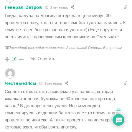
Генерал Ветров
2 лет назад
Гнида, халупа на Брагина потеряла в цене минус 30
процентов сразу, как ты и твоя семейка туда заселились. К
тому же ты ее быстро засрал и ушатал:)) Еще пару лет, и
не отличить с проперженым клоповником на Смельчаке.
Последний раз редактировалось 2 лет назад Генерал Ветров ем
Ответить
16
Честные14см
2 лет назад
Сколько стоила так называемая у.е. валюта, которая
«жалкая зеленая бумажка по 60 копеек» полтора года
назад? В долларе цены упали. Но ты молодец,
44
компенсируешь издержки банка за все это время, платя
проценты по ипотеке. А также проценты по всем кредитам,
которые взял, чтобы взять ипотеку.