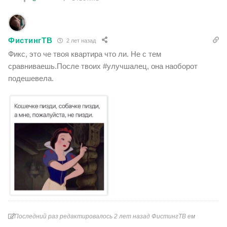
ФистингТВ
2 лет назад
Фикс, это че твоя квартира что ли. Не с тем
сравниваешь.После твоих #улучшалец, она наоборот
подешевела.
Последний раз редактировалось 2 лет назад ФистингТВ ем