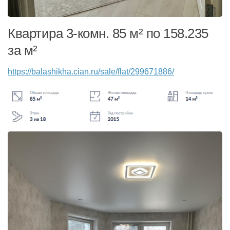
Квартира 3-комн. 85 м² по 158.235
за м²
https://balashikha.cian.ru/sale/flat/299671886/