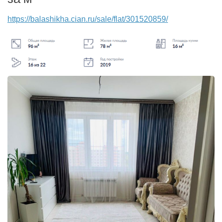
https://balashikha.cian.ru/sale/flat/301520859/