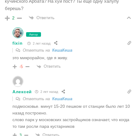
кучинского Арбата? На хуй пост? Ты еще одну халупу
берешь?
Ответить
2
Автор
fixin
2 лет назад
Ответить на
КешаКеша
это микрорайон, где я живу.
Ответить
-5
Алексей
2 лет назад
Ответить на
КешаКеша
подмосковье. минут 15-20 пешком от станции было лет 10
назад построено.
слово парк у московских застройщиков означает, что когда
то там росли пара кустарников
Ответить
3