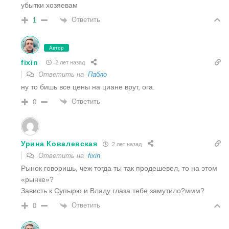
убытки хозяевам
Ответить
1
Автор
fixin
2 лет назад
Ответить на
Пабло
ну то бишь все цены на циане врут, ога.
Ответить
0
Урина Ковалевская
2 лет назад
Ответить на
fixin
Рынок говоришь, чеж тогда ты так продешевел, то на этом
«рынке»?
Зависть к Супырю и Владу глаза тебе замутило?ммм?
Ответить
0