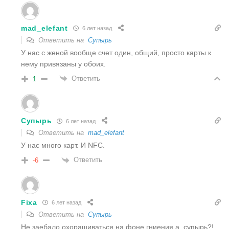
mad_elefant
6 лет назад
Ответить на
Супырь
У нас с женой вообще счет один, общий, просто карты к
нему привязаны у обоих.
Ответить
1
Супырь
6 лет назад
Ответить на
mad_elefant
У нас много карт. И NFC.
Ответить
-6
Fixa
6 лет назад
Ответить на
Супырь
Не заебало охорашиваться на фоне гниения а, супырь?!