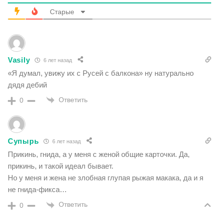
Старые
Vasily
6 лет назад
«Я думал, увижу их с Русей с балкона» ну натурально
дядя дебий
Ответить
0
Супырь
6 лет назад
Прикинь, гнида, а у меня с женой общие карточки. Да,
прикинь, и такой идеал бывает.
Но у меня и жена не злобная глупая рыжая макака, да и я
не гнида-фикса…
Ответить
0