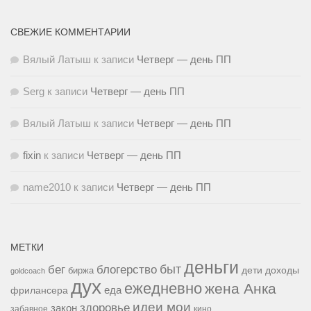
СВЕЖИЕ КОММЕНТАРИИ
Вялый Латыш
к записи
Четверг — день ПП
Serg
к записи
Четверг — день ПП
Вялый Латыш
к записи
Четверг — день ПП
fixin
к записи
Четверг — день ПП
name2010
к записи
Четверг — день ПП
МЕТКИ
деньги
быт
бег
блогерство
доходы
биржа
дети
goldcoach
дух
ежедневно
жена Анка
еда
фрилансера
идеи мои
здоровье
закон
забавное
кино