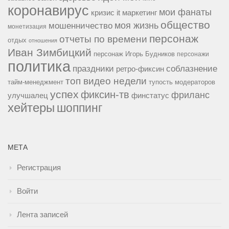
коронавирус
мои фанаты
кризис it
маркетинг
общество
мошенничество
моя жизнь
монетизация
персонаж
отчеты по времени
отдых
отношения
Иван Зимбицкий
персонаж Игорь Будников
персонажи
политика
праздники
соблазнение
ретро-фиксин
топ видео недели
тайм-менеджмент
тупость модераторов
успех
фиксин-тв
фриланс
улучшалец
финстатус
хейтеры
шоппинг
МЕТА
Регистрация
Войти
Лента записей