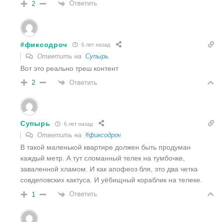
Ответить
2
#фиксодроч
6 лет назад
Ответить на
Супырь
Вот это реально треш контент
Ответить
2
Супырь
6 лет назад
Ответить на
#фиксодроч
В такой маленькой квартире должен быть продуман
каждый метр. А тут сломанный телек на тумбочке,
заваленной хламом. И как апофеоз бля, это два четка
совдеповских кактуса. И уёбищный кораблик на телеке.
Ответить
1