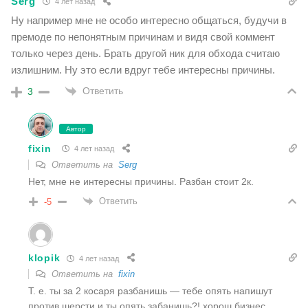
Serg
4 лет назад
Ну например мне не особо интересно общаться, будучи в
премоде по непонятным причинам и видя свой коммент
только через день. Брать другой ник для обхода считаю
излишним. Ну это если вдруг тебе интересны причины.
Ответить
3
Автор
fixin
4 лет назад
Ответить на
Serg
Нет, мне не интересны причины. Разбан стоит 2к.
Ответить
-5
klopik
4 лет назад
Ответить на
fixin
Т. е. ты за 2 косаря разбанишь — тебе опять напишут
против шерсти и ты опять забанишь?! хорош бизнес.