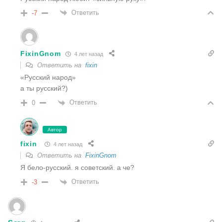
Ответить
-7
FixinGnom
4 лет назад
Ответить на
fixin
«Русский народ»
а ты русский?)
Ответить
0
Автор
fixin
4 лет назад
Ответить на
FixinGnom
Я бело-русский. я советский. а че?
Ответить
-3