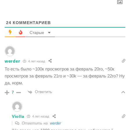
24
КОММЕНТАРИЕВ
Старые
werder
4 лет назад
То есть было ~100к просмотров за февраль 20го, ~50к
просмотров за февраль 21го и ~30k — за февраль 22го? Ну
да, норм.
Ответить
7
Violla
4 лет назад
Ответить на
werder