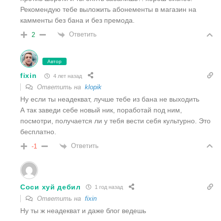
Рекомендую тебе выложить абонементы в магазин на
камменты без бана и без премода.
Ответить
2
Автор
fixin
4 лет назад
Ответить на
klopik
Ну если ты неадекват, лучше тебе из бана не выходить
А так заведи себе новый ник, поработай под ним,
посмотри, получается ли у тебя вести себя культурно. Это
бесплатно.
Ответить
-1
Соси хуй дебил
1 год назад
Ответить на
fixin
Ну ты ж неадекват и даже блог ведешь