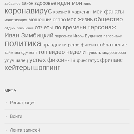
идеи мои
здоровье
закон
забавное
кино
коронавирус
мои фанаты
кризис it
маркетинг
общество
мошенничество
моя жизнь
монетизация
персонаж
отчеты по времени
отдых
отношения
Иван Зимбицкий
персонаж Игорь Будников
персонажи
политика
праздники
соблазнение
ретро-фиксин
топ видео недели
тайм-менеджмент
тупость модераторов
успех
фиксин-тв
фриланс
улучшалец
финстатус
хейтеры
шоппинг
МЕТА
Регистрация
Войти
Лента записей