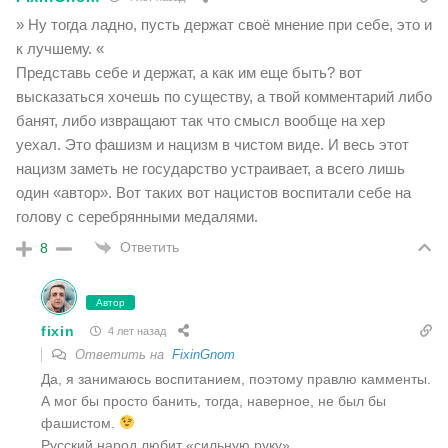
» Ну тогда ладно, пусть держат своё мнение при себе, это и
к лучшему. «
Представь себе и держат, а как им еще быть? вот
высказаться хочешь по существу, а твой комментарий либо
банят, либо извращают так что смысл вообще на хер
уехал. Это фашизм и нацизм в чистом виде. И весь этот
нацизм заметь не государство устраивает, а всего лишь
один «автор». Вот таких вот нацистов воспитали себе на
голову с серебрянными медалями.
Ответить
8
Автор
fixin
4 лет назад
Ответить на
FixinGnom
Да, я занимаюсь воспитанием, поэтому правлю камменты.
А мог бы просто банить, тогда, наверное, не был бы
фашистом.
Русский народ любит «сильную руку».