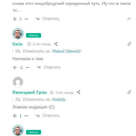
снова этот нищебродский серединный путь. Ну что ж такое
то…
Ответить
0
Автор
fixin
6 лет назад
Ответить на
Новый Уренгой
Напомни о чем
Ответить
-1
Липецкий Грех
6 лет назад
Ответить на
Anatoly
Ложная индукция (С)
Ответить
1
Автор