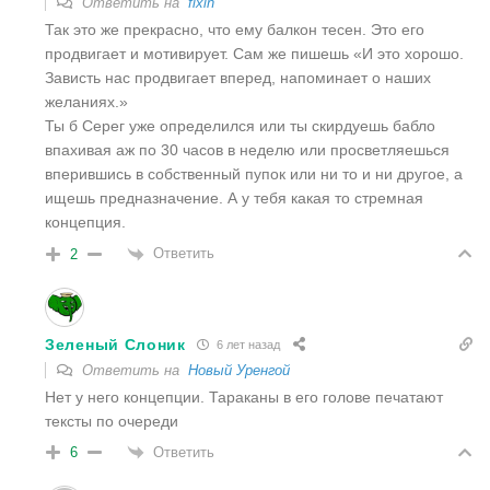
Ответить на
fixin
Так это же прекрасно, что ему балкон тесен. Это его
продвигает и мотивирует. Сам же пишешь «И это хорошо.
Зависть нас продвигает вперед, напоминает о наших
желаниях.»
Ты б Серег уже определился или ты скирдуешь бабло
впахивая аж по 30 часов в неделю или просветляешься
вперившись в собственный пупок или ни то и ни другое, а
ищешь предназначение. А у тебя какая то стремная
концепция.
Ответить
2
Зеленый Слоник
6 лет назад
Ответить на
Новый Уренгой
Нет у него концепции. Тараканы в его голове печатают
тексты по очереди
Ответить
6