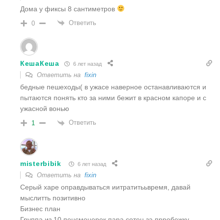
Дома у фиксы 8 сантиметров
Ответить
0
КешаКеша
6 лет назад
Ответить на
fixin
бедные пешеходы( в ужасе наверное останавливаются и
пытаются понять кто за ними бежит в красном капоре и с
ужасной вонью
Ответить
1
misterbibik
6 лет назад
Ответить на
fixin
Серый харе оправдываться иитратитььвремя, давай
мыслитть позитивно
Бизнес план
Группа из 10 пенсмонерок пара сотен за прробежку