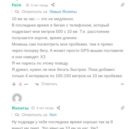
fixin
6 лет назад
Ответить на
Новые Яхонты
10 км за час — это не медленно.
В последнее время я бегаю с телефоном, который
подрезает мне метров 500 с 10 км. Т.е. расстояние
получается короче, время длинее.
Можешь сам посмотреть мои пробежки, там я прямо
через пехорку бегу. А может просто GPS-вышки поставили
и они наводят. ХЗ.
Я не парюсь по этому поводу.
Я думал, нужно ли мне бегать быстрее. Пока добавил
только 4 интервала по 100-150 метров на 10 км пробежке.
Ответить
-6
Яхонты
6 лет назад
Ответить на
fixin
Ну подожди у тебя последнее время хорошо так за 8
минут км темп. Это явно не 10 км за час. Не?