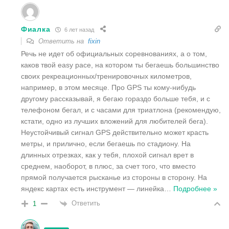
Фиалка
6 лет назад
Ответить на
fixin
Речь не идет об официальных соревнованиях, а о том,
каков твой easy pace, на котором ты бегаешь большинство
своих рекреационных/тренировочных километров,
например, в этом месяце. Про GPS ты кому-нибудь
другому рассказывай, я бегаю гораздо больше тебя, и с
телефоном бегал, и с часами для триатлона (рекомендую,
кстати, одно из лучших вложений для любителей бега).
Неустойчивый сигнал GPS действительно может красть
метры, и прилично, если бегаешь по стадиону. На
длинных отрезках, как у тебя, плохой сигнал врет в
среднем, наоборот, в плюс, за счет того, что вместо
прямой получается рысканье из стороны в сторону. На
яндекс картах есть инструмент — линейка
…
Подробнее »
Ответить
1