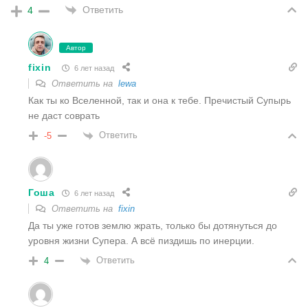
Ответить
4
Автор
fixin
6 лет назад
Ответить на
lewa
Как ты ко Вселенной, так и она к тебе. Пречистый Супырь
не даст соврать
Ответить
-5
Гоша
6 лет назад
Ответить на
fixin
Да ты уже готов землю жрать, только бы дотянуться до
уровня жизни Супера. А всё пиздишь по инерции.
Ответить
4