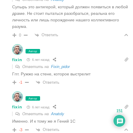
Супырь это антигерой, который должен появиться в любой
драме. Не стоит пытаться разобраться, реальна его
личность или лишь порождение нашего коллективного
разума.
Ответить
0
Автор
fixin
6 лет назад
Ответить на
Fixin_pidor
Гггг. Ружжо на стене, которое выстрелит
Ответить
-1
Автор
fixin
6 лет назад
151
Ответить на
Anatoly
Именно. И к тому же я Гений 1С
Ответить
-3