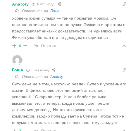
Anatoly
6 лет назад
Ответить на
Гоша
Уровень жизни супыря — тайна покрытая мраком. Он
постоянно кичится тем что он лучше Фиксина и при этом е
предоставляет никаких доказательств. Не удивлюсь если
Фиксин уже обогнал его по доходам от фриланса
Ответить
4
Гоша
6 лет назад
Ответить на
Anatoly
Суть даже не в том, насколько реален Супер и уровень его
жизни. В фиксоголове этот липецкий антагонист —
успешный 1С-фрилансер. И наш балбес раньше
высмеивал это, а теперь, когда поезд ушёл, решил
дотянуться до звёзд. Но так как фикса соткан из
комплексов, заодно попёздывает на Супера, чтобы тот не
подумал, что макака теперь во весь рост ему завидует.
Ответить