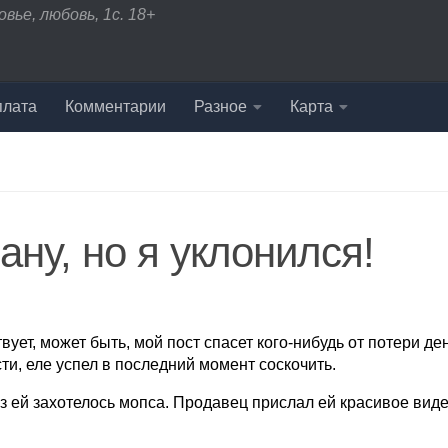
вье, любовь, 1с. 18+
плата
Комментарии
Разное
Карта
ну, но я уклонился!
ует, может быть, мой пост спасет кого-нибудь от потери де
ти, еле успел в последний момент соскочить.
з ей захотелось мопса. Продавец прислал ей красивое виде