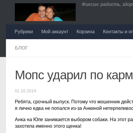
Фиксин: радость, здоро
Перейти к содержимому
Рубрики
Мой аккаунт
Корзина
Контакты и о
БЛОГ
Мопс ударил по карма
01.10.2019
Ребята, срочный выпуск. Потому что мошенник действ
я лично едва не попался из-за Анкиной нетерпеливос
Анка на Юле занимается выбором собаки. На этот ра
захотела именно этого щенка!