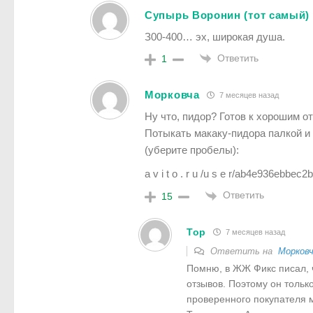
Супырь Воронин (тот самый)
З00-400… эх, широкая душа.
Ответить
1
Морковча
7 месяцев назад
Ну что, пидор? Готов к хорошим о
Потыкать макаку-пидора палкой и
(уберите пробелы):
a v i t o . r u /u s e r/ab4e936ebbe
Ответить
15
Тор
7 месяцев назад
Ответить на
Морков
Помню, в ЖЖ Фикс писал, ч
отзывов. Поэтому он только
проверенного покупателя 