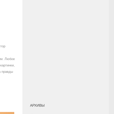
втор
ми. Любое
картинки,
а правды
АРХИВЫ