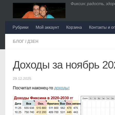
Фиксин: радость, здоро
Перейти к содержимому
Рубрики
Мой аккаунт
Корзина
Контакты и о
БЛОГ
/
ДЗЕН
Доходы за ноябрь 20
29.12.2025
Посчитал наконец-то
доходы
: