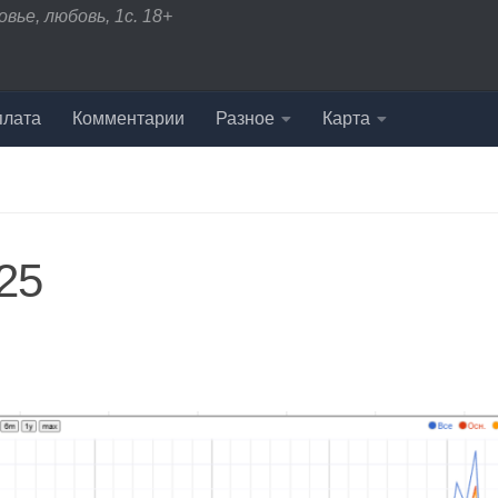
вье, любовь, 1с. 18+
плата
Комментарии
Разное
Карта
25