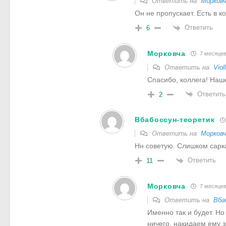
Ответить на
Морков
Он не пропускает. Есть в 
Ответить
6
Морковча
7 месяцев
Ответить на
Viol
Спасибо, коллега! Наш
Ответить
2
Вбабоссун-теоретик
Ответить на
Морков
Нн советую. Слишком сарк
Ответить
11
Морковча
7 месяцев
Ответить на
Вба
Именно так и будет. Но
ничего, накидаем ему з