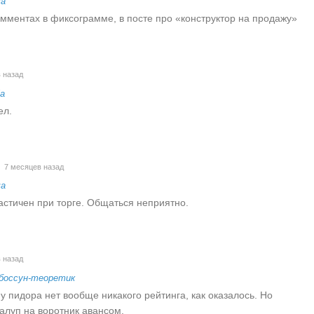
ча
комментах в фиксограмме, в посте про «конструктор на продажу»
 назад
la
ел.
7 месяцев назад
ча
астичен при торге. Общаться неприятно.
 назад
боссун-теоретик
 у пидора нет вообще никакого рейтинга, как оказалось. Но
алуп на воротник авансом.