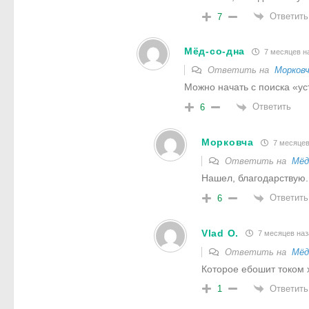
Ответить
7
Мёд-со-дна
7 месяцев н
Ответить на
Морков
Можно начать с поиска «ус
Ответить
6
Морковча
7 месяцев
Ответить на
Мёд
Нашел, благодарствую.
Ответить
6
Vlad O.
7 месяцев наз
Ответить на
Мёд
Которое ебошит током 
Ответить
1