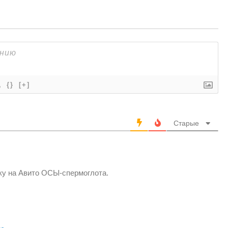
{}
[+]
Старые
лку на Авито ОСЫ-спермоглота.