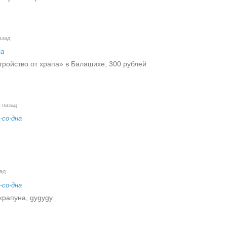
азад
ча
тройство от храпа» в Балашихе, 300 рублей
 назад
-со-дна
ад
-со-дна
храпуна, gygygy