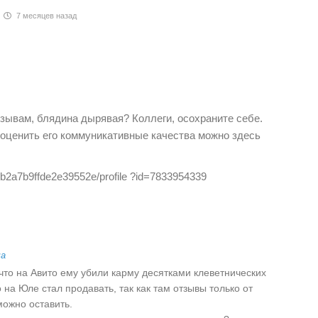
7 месяцев назад
тзывам, блядина дырявая? Коллеги, осохраните себе.
 оценить его коммуникативные качества можно здесь
c2bb2a7b9ffde2e39552e/profile ?id=7833954339
ча
то на Авито ему убили карму десятками клеветнических
 на Юле стал продавать, так как там отзывы только от
можно оставить.