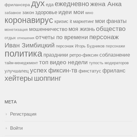
дух
ежедневно
жена Анка
еда
фрилансера
идеи мои
здоровье
закон
забавное
кино
коронавирус
мои фанаты
кризис it
маркетинг
общество
мошенничество
моя жизнь
монетизация
персонаж
отчеты по времени
отдых
отношения
Иван Зимбицкий
персонаж Игорь Будников
персонажи
политика
праздники
соблазнение
ретро-фиксин
топ видео недели
тайм-менеджмент
тупость модераторов
успех
фиксин-тв
фриланс
улучшалец
финстатус
хейтеры
шоппинг
МЕТА
Регистрация
Войти