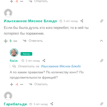
Ответить
-6
Изысканное Мясное Блюдо
5 лет назад
Если бы была дуэль кто кого переебет, то в ней ты
потерпел бы поражение.
Ответить
9
Автор
fixin
5 лет назад
Ответить на
Изысканное Мясное Блюдо
А по каким правилам? По количеству конч? По
продолжительности фрикций?
Ответить
-4
Гарибальди
5 лет назад