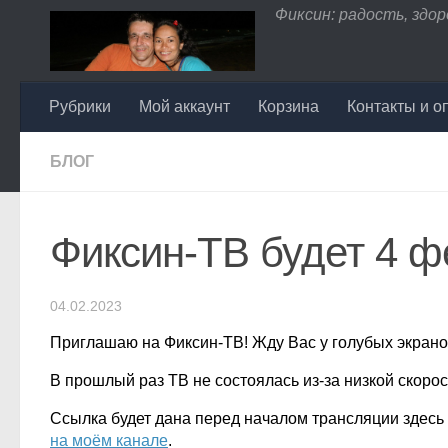
Фиксин: радость, здоро
Перейти к содержимому
Рубрики
Мой аккаунт
Корзина
Контакты и о
БЛОГ
Фиксин-ТВ будет 4 ф
04.02.2023
Приглашаю на Фиксин-ТВ! Жду Вас у голубых экран
В прошлый раз ТВ не состоялась из-за низкой скорост
Ссылка будет дана перед началом трансляции здесь
на моём канале
.