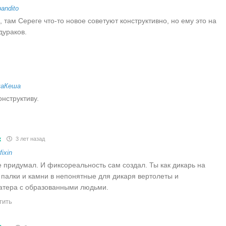
bandito
 там Сереге что-то новое советуют конструктивно, но ему это на
дураков.
аКеша
онструктиву.
к
3 лет назад
fixin
е придумал. И фиксореальность сам создал. Ты как дикарь на
палки и камни в непонятные для дикаря вертолеты и
тера с образованными людьми.
тить