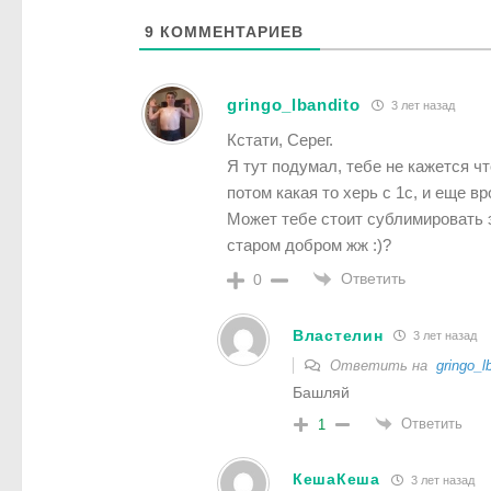
9
КОММЕНТАРИЕВ
gringo_lbandito
3 лет назад
Кстати, Серег.
Я тут подумал, тебе не кажется чт
потом какая то херь с 1с, и еще в
Может тебе стоит сублимировать э
старом добром жж :)?
Ответить
0
Властелин
3 лет назад
Ответить на
gringo_l
Башляй
Ответить
1
КешаКеша
3 лет назад