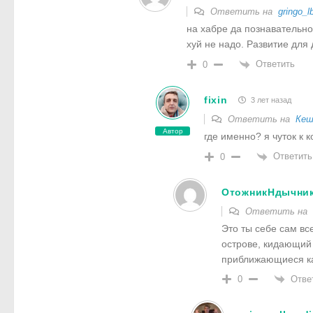
Ответить на
gringo_l
на хабре да познавательно,
хуй не надо. Развитие для 
Ответить
0
fixin
3 лет назад
Ответить на
Кеш
Автор
где именно? я чуток к к
Ответить
0
ОтожникНдычни
Ответить на
Это ты себе сам вс
острове, кидающий 
приближающиеся ка
Отве
0