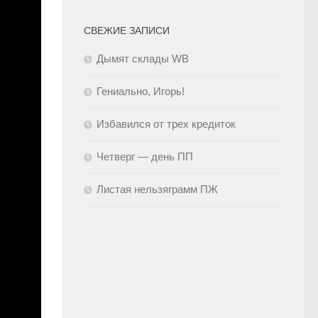
СВЕЖИЕ ЗАПИСИ
Дымят склады WB
Гениально, Игорь!
Избавился от трех кредиток
Четверг — день ПП
Листая нельзяграмм ПЖ