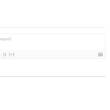
{}
[+]