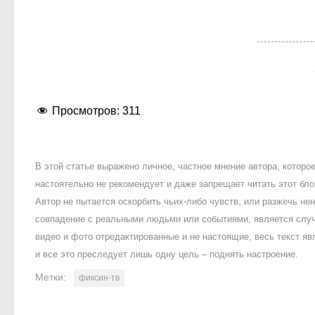
Просмотров:
311
В этой статье выражено личное, частное мнение автора, котор
настоятельно не рекомендует и даже запрещает читать этот блог
Автор не пытается оскорбить чьих-либо чувств, или разжечь 
совпадение с реальными людьми или событиями, является случ
видео и фото отредактированные и не настоящие, весь текст яв
и все это преследует лишь одну цель – поднять настроение.
Метки:
фиксин-тв