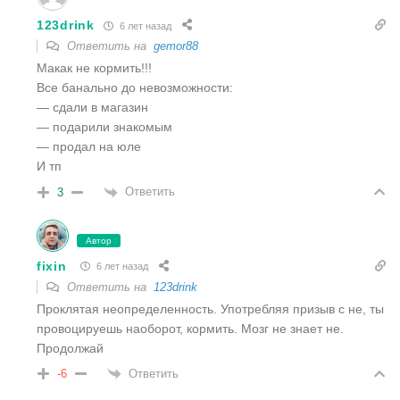
123drink
6 лет назад
Ответить на
gemor88
Макак не кормить!!!
Все банально до невозможности:
— сдали в магазин
— подарили знакомым
— продал на юле
И тп
Ответить
3
Автор
fixin
6 лет назад
Ответить на
123drink
Проклятая неопределенность. Употребляя призыв с не, ты
провоцируешь наоборот, кормить. Мозг не знает не.
Продолжай
Ответить
-6