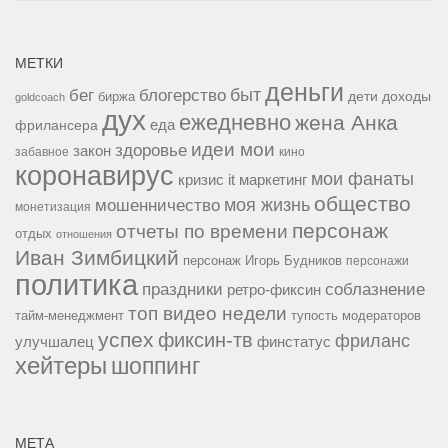
МЕТКИ
деньги
быт
бег
блогерство
доходы
биржа
дети
goldcoach
дух
ежедневно
жена Анка
еда
фрилансера
идеи мои
здоровье
закон
забавное
кино
коронавирус
мои фанаты
кризис it
маркетинг
общество
мошенничество
моя жизнь
монетизация
персонаж
отчеты по времени
отдых
отношения
Иван Зимбицкий
персонаж Игорь Будников
персонажи
политика
праздники
соблазнение
ретро-фиксин
топ видео недели
тайм-менеджмент
тупость модераторов
успех
фиксин-тв
фриланс
улучшалец
финстатус
хейтеры
шоппинг
МЕТА