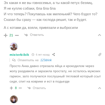
Эх какая я же вы говносемья, а ты какой петух безяиц.
Я не куплю собаки, бла бла бла
И что теперь? Покупаешь как миленький? Чего бздел то?
Сказал бы сразу — как господа решит, так и будет.
А с котами да, взяли, привязали и выбросили
Ответить
21
misterbibik
6 лет назад
Ответить на
123drink
Просто Анка давно отрезала яйца и крокодилом через
жопу раздавила и заразила простату, не осталось мужских
гармон, зато получился послушный тягловой который ссыт
сидя, спит на коврике и ест в подьезде
Ответить
8