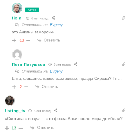
Автор
fixin
6 лет назад
Ответить на
Evgeny
это Анкины заморочки.
Ответить
-13
Петя Петушков
6 лет назад
Ответить на
Evgeny
Епта, фиксопес живее всех живых, правда Сирожа? Ггг…
Ответить
-2
fisting_tv
6 лет назад
«Скотина с возу» — это фраза Анки после мира дембеля?
Ответить
13