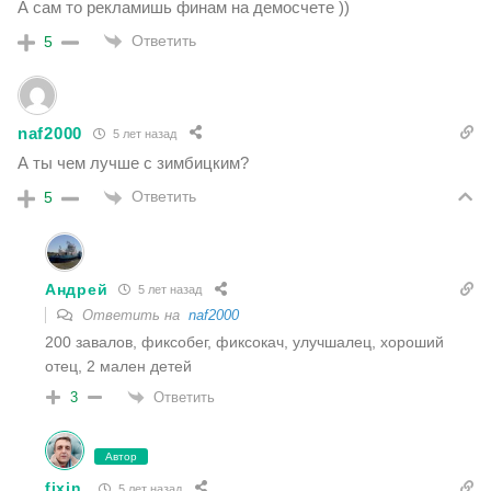
А сам то рекламишь финам на демосчете ))
Ответить
5
naf2000
5 лет назад
А ты чем лучше с зимбицким?
Ответить
5
Андрей
5 лет назад
Ответить на
naf2000
200 завалов, фиксобег, фиксокач, улучшалец, хороший
отец, 2 мален детей
Ответить
3
Автор
fixin
5 лет назад