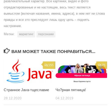
развлекательный характер. Все картинки, видео и фото
отредактированные и не настоящие, весь текст является
вымыслом (включая названия, имена, адреса), в нем нет ни слова
правды и все это преследует лишь одну цель – поднять
настроение.
Метки:
маркетинг
персонажи
ВАМ МОЖЕТ ТАКЖЕ ПОНРАВИТЬСЯ...
155
75
Странное Java-тщеславие
Чо?рная пятница!
28.12.2020
04.12.2019