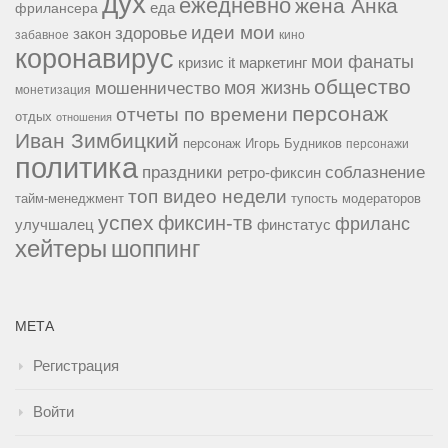
дух
ежедневно
жена Анка
еда
фрилансера
идеи мои
здоровье
закон
забавное
кино
коронавирус
мои фанаты
кризис it
маркетинг
общество
мошенничество
моя жизнь
монетизация
персонаж
отчеты по времени
отдых
отношения
Иван Зимбицкий
персонаж Игорь Будников
персонажи
политика
праздники
соблазнение
ретро-фиксин
топ видео недели
тайм-менеджмент
тупость модераторов
успех
фиксин-тв
фриланс
улучшалец
финстатус
хейтеры
шоппинг
МЕТА
Регистрация
Войти