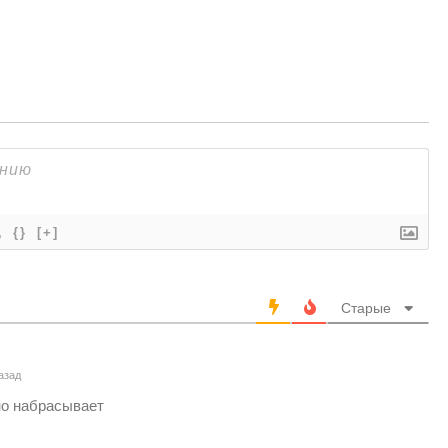
{}
[+]
Старые
азад
но набрасывает