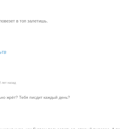
овезет в топ залетишь.
гТВ
 лет назад
ьно жрёт? Тебя писдит каждый день?