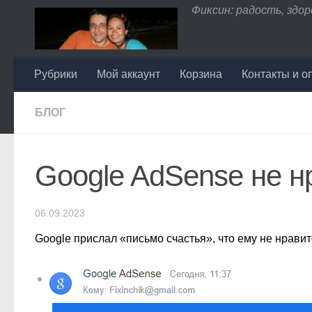
Фиксин: радость, здоро
Перейти к содержимому
Рубрики
Мой аккаунт
Корзина
Контакты и о
БЛОГ
Google AdSense не н
06.09.2023
Google прислал «письмо счастья», что ему не нравит