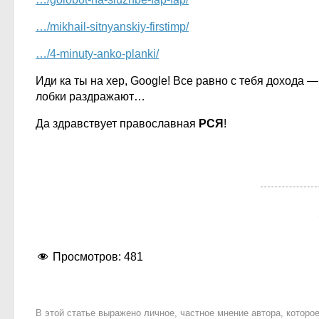
…/mikhail-sitnyanskiy-firstimp/
…/4-minuty-anko-planki/
Иди ка ты на хер, Google! Все равно с тебя дохода 
лобки раздражают…
Да здравствует православная
РСЯ
!
Просмотров:
481
В этой статье выражено личное, частное мнение автора, котор