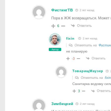
ФистингТВ
2 лет назад
Пора в ЖЖ возвращаться. Может п
Ответить
6
fixin
2 лет назад
Ответить на
Фистин
Автор
не планирую
Ответить
-3
ТоварищМаузер
2
Ответить на
fixin
Санитарка водовку сил
Ответить
3
Зимбицкий
2 лет назад