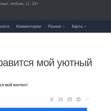
вье, любовь, 1с. 18+
плата
Комментарии
Разное
Карта
равится мой уютный
ся мой контент: