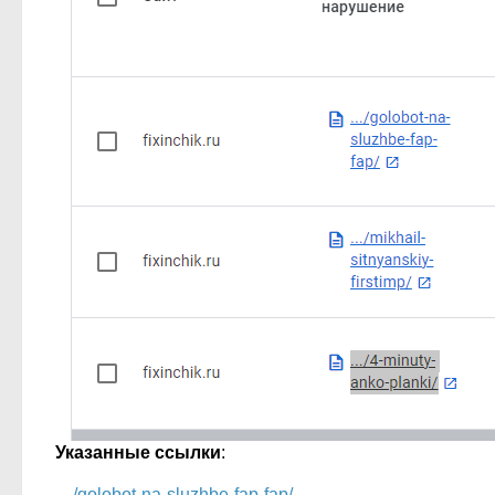
Указанные ссылки
:
…/golobot-na-sluzhbe-fap-fap/