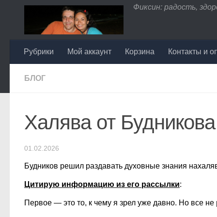
Фиксин: радость, здоро
Перейти к содержимому
Рубрики
Мой аккаунт
Корзина
Контакты и о
БЛОГ
Халява от Будникова
01.02.2026
Будников решил раздавать духовные знания нахаляву,
Цитирую информацию из его рассылки
:
Первое — это то, к чему я зрел уже давно. Но все не