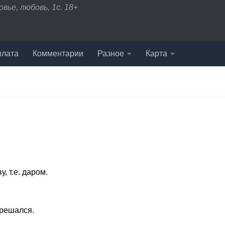
вье, любовь, 1с. 18+
плата
Комментарии
Разное
Карта
 т.е. даром.
 решался.