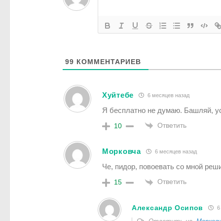
99
КОММЕНТАРИЕВ
Хуйтебе
6 месяцев назад
Я бесплатно не думаю. Башляй, у
Ответить
10
Мoркoвча
6 месяцев назад
Че, пидор, повоевать со мной реш
Ответить
15
Александр Осипов
6