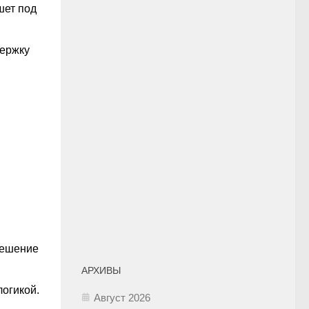
шет под
держку
решение
АРХИВЫ
логикой.
Август 2026