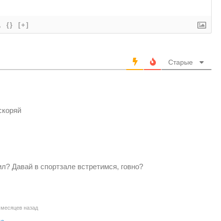
{}
[+]
Старые
скоряй
ил? Давай в спортзале встретимся, говно?
 месяцев назад