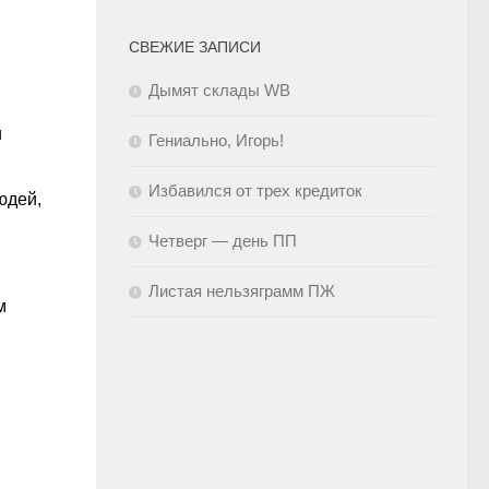
СВЕЖИЕ ЗАПИСИ
Дымят склады WB
и
Гениально, Игорь!
Избавился от трех кредиток
юдей,
Четверг — день ПП
Листая нельзяграмм ПЖ
м