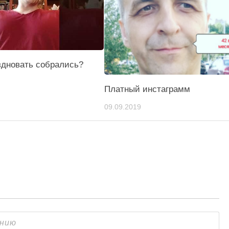
здновать собрались?
Платный инстаграмм
09.09.2019