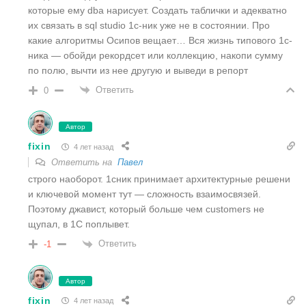
которые ему dba нарисует. Создать таблички и адекватно
их связать в sql studio 1с-ник уже не в состоянии. Про
какие алгоритмы Осипов вещает… Вся жизнь типового 1с-
ника — обойди рекордсет или коллекцию, накопи сумму
по полю, вычти из нее другую и выведи в репорт
Ответить
0
Автор
fixin
4 лет назад
Ответить на
Павел
строго наоборот. 1сник принимает архитектурные решени
и ключевой момент тут — сложность взаимосвязей.
Поэтому джавист, который больше чем customers не
щупал, в 1С поплывет.
Ответить
-1
Автор
fixin
4 лет назад