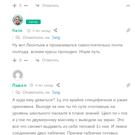
Ответить
0
Автор
fixin
4 лет назад
Ответить на
Serg
Ну вот Леонтьев и прокачивался самостоятельно почти
полгода, всякие курсы проходил. Норм путь.
Ответить
0
Павел
4 лет назад
Ответить на
Serg
А куда ему деваться? 1ц это крайне специфичная и узкая
хреновина. Выходя за нее ты по сути сползаешь на
уровень школьного паскаля в плане знаний. Цикл по i-тое
и j-тое по двумерному массиву с выводом на экран. Это
все что сможет выдавить из себя типовой 1с-ник. И левое
соединение двух табличек. Причем табличек готовых