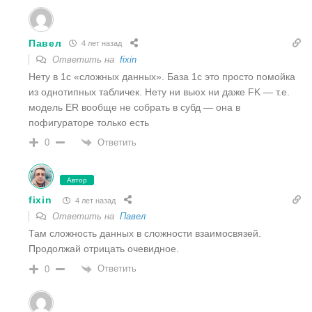
Павел
4 лет назад
Ответить на
fixin
Нету в 1с «сложных данных». База 1с это просто помойка
из однотипных табличек. Нету ни вьюх ни даже FK — т.е.
модель ER вообще не собрать в субд — она в
пофигураторе только есть
Ответить
0
Автор
fixin
4 лет назад
Ответить на
Павел
Там сложность данных в сложности взаимосвязей.
Продолжай отрицать очевидное.
Ответить
0