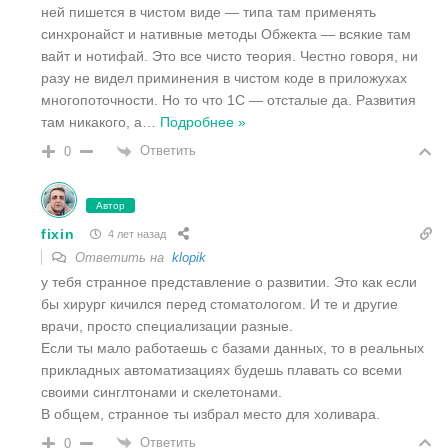
ней пишется в чистом виде — типа там применять
синхронайст и нативные методы Обжекта — всякие там
вайт и нотифай. Это все чисто теория. Честно говоря, ни
разу не видел приминения в чистом коде в приложухах
многопоточности. Но то что 1С — отсталые да. Развития
там никакого, а
…
Подробнее »
Ответить
0
Автор
fixin
4 лет назад
Ответить на
klopik
у тебя странное представление о развитии. Это как если
бы хирург кичился перед стоматологом. И те и другие
врачи, просто специализации разные.
Если ты мало работаешь с базами данных, то в реальных
прикладных автоматизациях будешь плавать со всеми
своими синглтонами и скелетонами.
В общем, странное ты избрал место для холивара.
Ответить
0