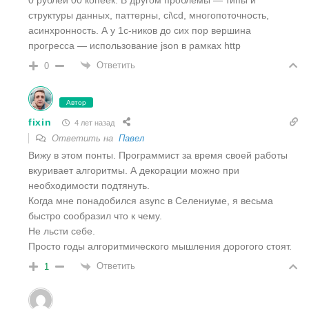
структуры данных, паттерны, ci\cd, многопоточность,
асинхронность. А у 1с-ников до сих пор вершина
прогресса — использование json в рамках http
Ответить
0
Автор
fixin
4 лет назад
Ответить на
Павел
Вижу в этом понты. Программист за время своей работы
вкуривает алгоритмы. А декорации можно при
необходимости подтянуть.
Когда мне понадобился async в Селениуме, я весьма
быстро сообразил что к чему.
Не льсти себе.
Просто годы алгоритмического мышления дорогого стоят.
Ответить
1