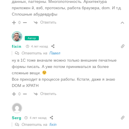
данных, паттерны. Многопоточность. Архитектура
приложен й, вэб, протоколы, работа браузера, dom. И т.д.
Сплошные абудевдуфы
Ответить
0
Автор
fixin
4 лет назад
Ответить на
Павел
ну в 1С тоже вначале можно только внешние печатные
формы писать. А уже потом приниматься за более
сложные вещи.
Все приходит в процессе работы. Кстати, даже я знаю
DOM и XPATH
Ответить
0
Serg
4 лет назад
Ответить на
fixin