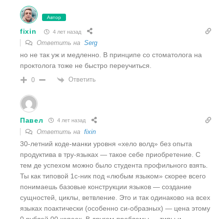
Автор
fixin
4 лет назад
Ответить на
Serg
но не так уж и медленно. В принципе со стоматолога на
проктолога тоже не быстро переучиться.
Ответить
0
Павел
4 лет назад
Ответить на
fixin
30-летний коде-манки уровня «хело волд» без опыта
продуктива в тру-языках — такое себе приобретение. С
тем де успехом можно было студента профильного взять.
Ты как типовой 1с-ник под «любым языком» скорее всего
понимаешь базовые конструкции языков — создание
сущностей, циклы, ветвление. Это и так одинаково на всех
языках поактически (особенно си-образных) — цена этому
0 рублей 00 копеек. В другом проблемы — типы и