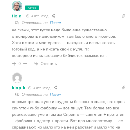
Автор
fixin
4 лет назад
Ответить на
Павел
не скажи, этот кусок надо было еще существенно
отполировать напильником, там было много нюансов.
Хотя в этом и мастерство — находить и использовать
готовый код, а не писать свой с нуля. ггг.
повторное использование библиотек называется.
Ответить
0
klopik
4 лет назад
Ответить на
Павел
первые три щас уже и студенты без опыта знают, паттерны
синглтон либо фабрику — все пишут. Тем более это все
реалезовано уже в том же Спринге — синглтон + прототип
+ фабрика + адптер + прокси. Вот про многопоточку — ее
спрашивают, но мало кто на ней работает и мало что на