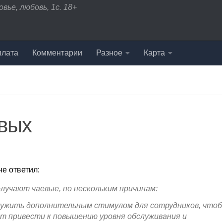
вье, любовь, 1с. 18+
плата
Комментарии
Разное
Карта
вых
не ответил:
лучают чаевые, по нескольким причинам:
лужить дополнительным стимулом для сотрудников, чтоб
т привести к повышению уровня обслуживания и