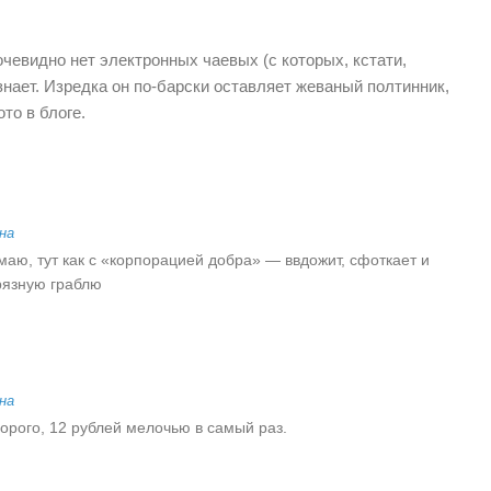
очевидно нет электронных чаевых (с которых, кстати,
 знает. Изредка он по-барски оставляет жеваный полтинник,
то в блоге.
на
маю, тут как с «корпорацией добра» — ввдожит, сфоткает и
рязную граблю
на
орого, 12 рублей мелочью в самый раз.