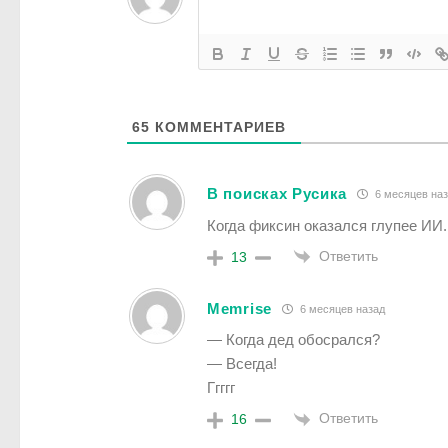
65
КОММЕНТАРИЕВ
В поисках Русика
6 месяцев на
Когда фиксин оказался глупее ИИ.
Ответить
13
Memrise
6 месяцев назад
— Когда дед обосрался?
— Всегда!
Ггггг
Ответить
16