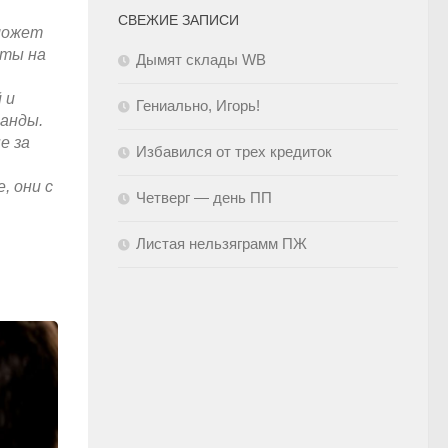
СВЕЖИЕ ЗАПИСИ
может
аты на
Дымят склады WB
 и
Гениально, Игорь!
анды.
е за
Избавился от трех кредиток
, они с
Четверг — день ПП
Листая нельзяграмм ПЖ