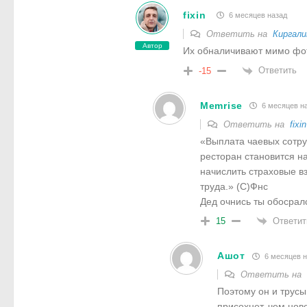
fixin
6 месяцев назад
Ответить на
Киргали
Автор
Их обналичивают мимо фо
Ответить
-15
Memrise
6 месяцев н
Ответить на
fixin
«Выплата чаевых сотру
ресторан становится н
начислить страховые вз
труда.» (С)Фнс
Дед очнись ты обосрал
Ответит
15
Ашот
6 месяцев н
Ответить на
Поэтому он и трусы
присохнет, чем нов