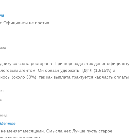
на
т. Официанты не против
азад
днику со счета ресторана: При переводе этих денег официанту
алоговым агентом. Он обязан удержать НДФЛ (13/15%) и
носы (около 30%), так как выплата трактуется как часть оплаты
ся
ь
азад
Memrise
 не меняет месяцами. Смысла нет. Лучше пусть старое
ое в чистых хлюпает