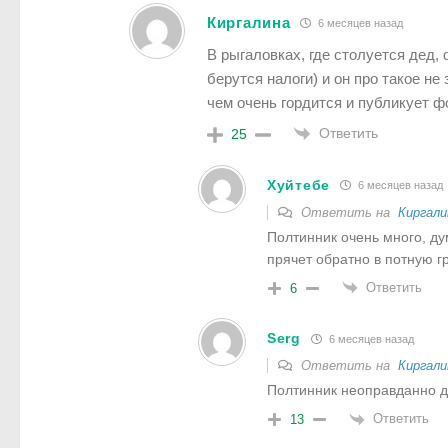
Киргалина
6 месяцев назад
В рыгаловках, где столуется дед, 
берутся налоги) и он про такое не
чем очень гордится и публикует фо
Ответить
25
Хуйтебе
6 месяцев назад
Ответить на
Киргали
Полтинник очень много, ду
прячет обратно в потную г
Ответить
6
Serg
6 месяцев назад
Ответить на
Киргали
Полтинник неоправданно д
Ответить
13