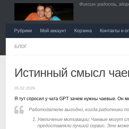
Фиксин: радость, здоро
Перейти к содержимому
Рубрики
Мой аккаунт
Корзина
Контакты и о
БЛОГ
Истинный смысл чае
05.02.2026
Я тут спросил у чата GPT зачем нужны чаевые. Он м
Работодателю выгодно, когда работники по
Увеличение мотивации: Чаевые могут с
предоставляли лучший сервис. Это може