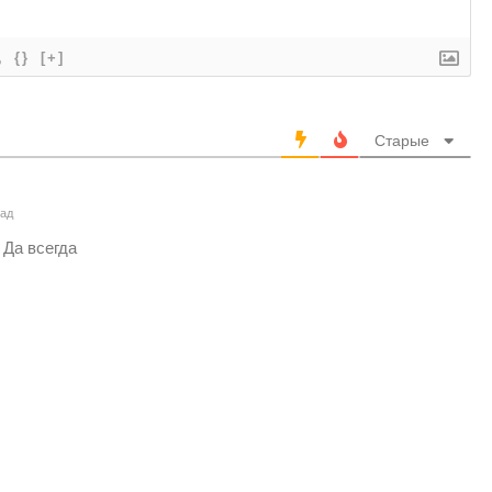
{}
[+]
Старые
зад
 Да всегда