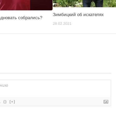
Зимбицкий об искателях
здновать собрались?
28.02.2021
{}
[+]