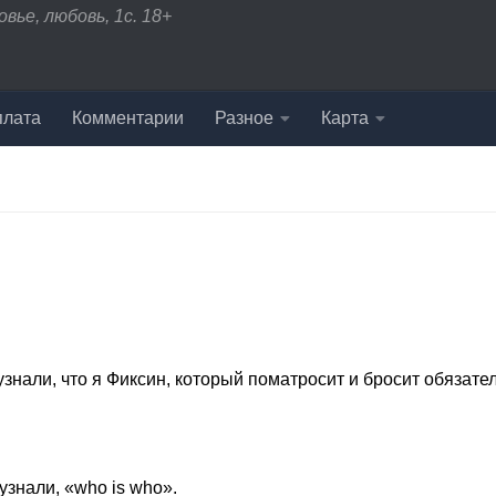
вье, любовь, 1с. 18+
плата
Комментарии
Разное
Карта
знали, что я Фиксин, который поматросит и бросит обязате
узнали, «who is who».