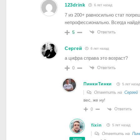
123drink
6 лет назад
7 из 200+ равносильно стат погре
непрофессионально. Всегда найдё
Ответить
5
Сергей
6 лет назад
а цифра справа это возраст?
Ответить
0
ПинкиТинки
5 лет наза
Ответить на
Сергей
вес, же ну!
Ответить
0
fixin
5 лет назад
Ответить на
Пин
Автор