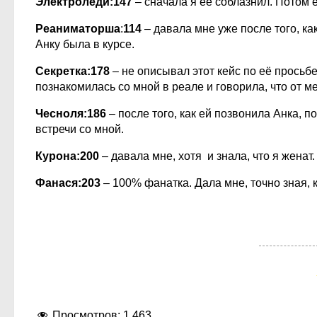
Электроледи:147
– сначала я её соблазнил. Потом 
Реаниматорша
:
114
– давала мне уже после того, как
Анку была в курсе.
Секретка:178
– не описывал этот кейс по её просьбе,
познакомилась со мной в реале и говорила, что от ме
Чесноля:186
– после того, как ей позвонила Анка,
встречи со мной.
Курона:200
– давала мне, хотя и знала, что я женат.
Фанася:203
– 100% фанатка. Дала мне, точно зная, к
Просмотров:
1 463