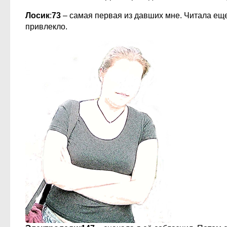
Лосик
:
73
– самая первая из давших мне. Читала еще 
привлекло.