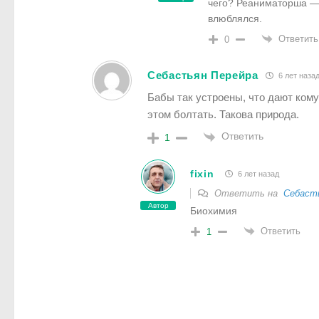
чего? Реаниматорша — 
влюблялся.
Ответить
0
Себастьян Перейра
6 лет наза
Бабы так устроены, что дают кому
этом болтать. Такова природа.
Ответить
1
fixin
6 лет назад
Ответить на
Себаст
Автор
Биохимия
Ответить
1