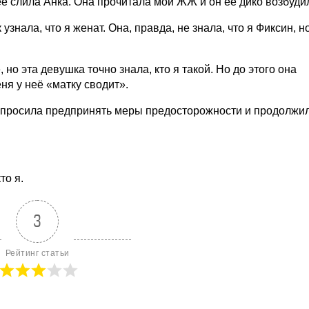
её слила Анка. Она прочитала мой ЖЖ и он её дико возбуди
 узнала, что я женат. Она, правда, не знала, что я Фиксин, н
 но эта девушка точно знала, кто я такой. Но до этого она
ня у неё «матку сводит».
 попросила предпринять меры предосторожности и продолжи
то я.
3
Рейтинг статьи