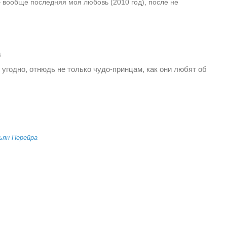
вообще последняя моя любовь (2010 год), после не
д
 угодно, отнюдь не только чудо-принцам, как они любят об
ьян Перейра