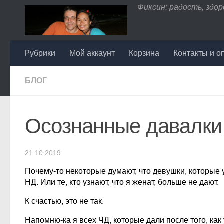
Фиксин: радость, здоро
Перейти к содержимому
Рубрики
Мой аккаунт
Корзина
Контакты и о
БЛОГ
Осознанные давалки
21.10.2019
Почему-то некоторые думают, что девушки, которые у
НД. Или те, кто узнают, что я женат, больше не дают.
К счастью, это не так.
Напомню-ка я всех ЧД, которые дали после того, как 