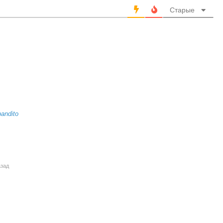
Старые
bandito
азад