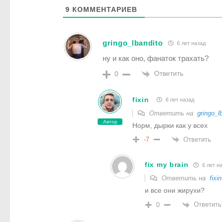
9
КОММЕНТАРИЕВ
gringo_lbandito
6 лет назад
ну и как оно, фанаток трахать?
Ответить
0
fixin
6 лет назад
Ответить на
gringo_l
Автор
Норм, дырки как у всех
Ответить
-7
fix my brain
6 лет н
Ответить на
fixin
и все они жирухи?
Ответить
0