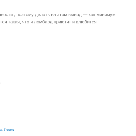
шности , поэтому делать на этом вывод — как минимум
тся такая, что и ломбард приютит и влюбится
д
киТинки