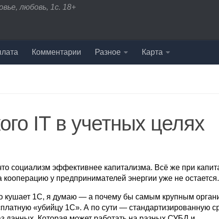
вье, любовь, 1с. 18+
плата
Комментарии
Разное
Карта
ого IT в учетных целях
 что социализм эффективнее капитализма. Всё же при капи
на кооперацию у предпринимателей энергии уже не остается.
, но кушает 1С, я думаю — а почему бы самым крупным орга
есплатную «убийцу 1С». А по сути — стандартизированную с
з данных. Которая может работать на разных СУБД и