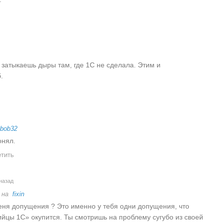
 затыкаешь дыры там, где 1С не сделала. Этим и
.
bob32
онял.
тить
назад
 на
fixin
еня допущения ? Это именно у тебя одни допущения, что
ийцы 1С» окупится. Ты смотришь на проблему сугубо из своей