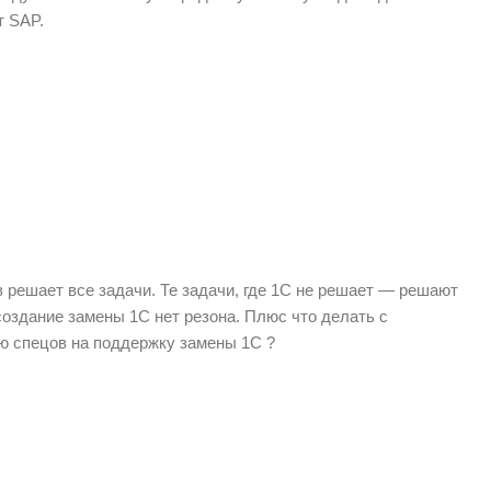
т SAP.
 решает все задачи. Те задачи, где 1С не решает — решают
создание замены 1С нет резона. Плюс что делать с
ию спецов на поддержку замены 1С ?
.