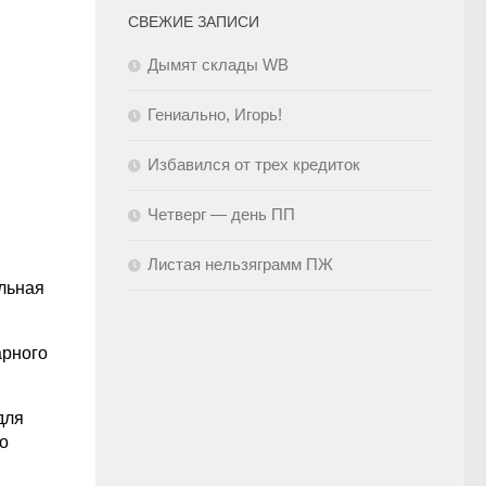
СВЕЖИЕ ЗАПИСИ
Дымят склады WB
Гениально, Игорь!
Избавился от трех кредиток
Четверг — день ПП
Листая нельзяграмм ПЖ
льная
арного
для
о