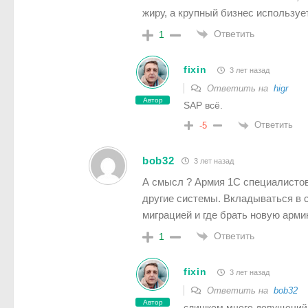
жиру, а крупный бизнес используе
Ответить
1
fixin
3 лет назад
Ответить на
higr
Автор
SAP всё.
Ответить
-5
bob32
3 лет назад
А смысл ? Армия 1С специалистов
другие системы. Вкладываться в 
миграцией и где брать новую арм
Ответить
1
fixin
3 лет назад
Ответить на
bob32
Автор
слишком много допущений