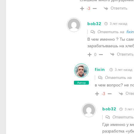
Ответить
-3
bob32
3 лет назад
Ответить на
fixin
В чем именно ? Ты сам
зарабатываешь на хлеб
Ответить
0
fixin
3 лет назад
Ответить на
Автор
в чем вопрос? не п
Отве
-3
bob32
3 лет 
Ответить
Где именно у м
разработка «уб