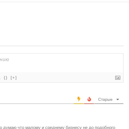
{}
[+]
Старые
но думаю что малому и среднему бизнесу не до подобного