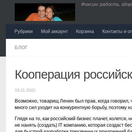
Фиксин: радость, здоро
Перейти к содержимому
Рубрики
Мой аккаунт
Корзина
Контакты и о
БЛОГ
Кооперация российск
19.11.2022
Возможно, товарищ Ленин был прав, когда говорил,
много сил уходит на конкурентную борьбу, поэтому 
Глядя на то, как российский бизнес плачет, колется
не нанять (создать) IT компанию, которая создаст б
для быстрой разработки трехзвенных приложений ба