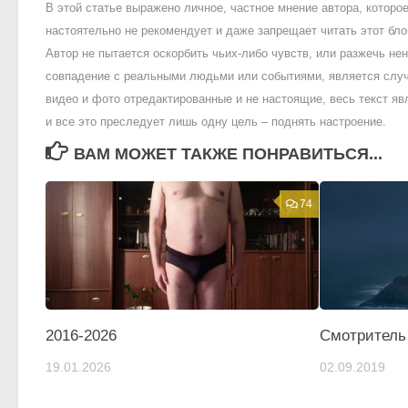
В этой статье выражено личное, частное мнение автора, котор
настоятельно не рекомендует и даже запрещает читать этот блог
Автор не пытается оскорбить чьих-либо чувств, или разжечь 
совпадение с реальными людьми или событиями, является случ
видео и фото отредактированные и не настоящие, весь текст яв
и все это преследует лишь одну цель – поднять настроение.
ВАМ МОЖЕТ ТАКЖЕ ПОНРАВИТЬСЯ...
74
2016-2026
Смотритель
19.01.2026
02.09.2019