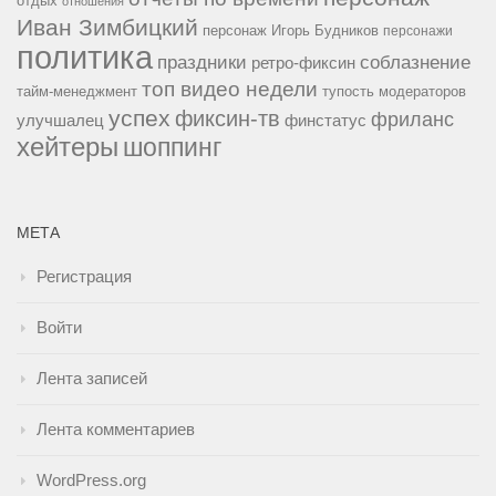
отдых
отношения
Иван Зимбицкий
персонаж Игорь Будников
персонажи
политика
праздники
соблазнение
ретро-фиксин
топ видео недели
тайм-менеджмент
тупость модераторов
успех
фиксин-тв
фриланс
улучшалец
финстатус
хейтеры
шоппинг
МЕТА
Регистрация
Войти
Лента записей
Лента комментариев
WordPress.org