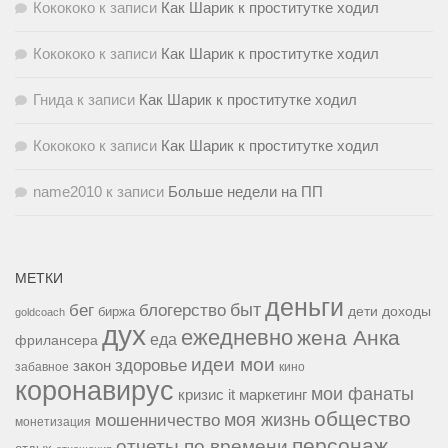
Кокококо
к записи
Как Шарик к проститутке ходил
Кокококо
к записи
Как Шарик к проститутке ходил
Гнида
к записи
Как Шарик к проститутке ходил
Кокококо
к записи
Как Шарик к проститутке ходил
name2010
к записи
Больше недели на ПП
МЕТКИ
деньги
быт
бег
блогерство
доходы
биржа
дети
goldcoach
дух
ежедневно
жена Анка
еда
фрилансера
идеи мои
здоровье
закон
забавное
кино
коронавирус
мои фанаты
кризис it
маркетинг
общество
мошенничество
моя жизнь
монетизация
персонаж
отчеты по времени