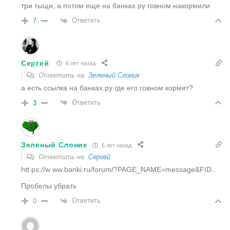
три тыщи, а потом еще на банках.ру говном накормили
Ответить
7
Сергей
6 лет назад
Ответить на
Зеленый Слоник
а есть ссылка на банках.ру где его говном кормят?
Ответить
3
Зеленый Слоник
6 лет назад
Ответить на
Сергей
htt ps://w ww.banki.ru/forum/?PAGE_NAME=message&FID..
Пробелы убрать
Ответить
0