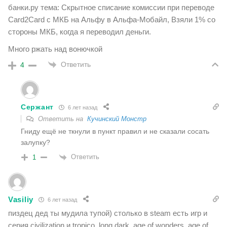
банки.ру тема: Скрытное списание комиссии при переводе
Card2Card с МКБ на Альфу в Альфа-Мобайл, Взяли 1% со
стороны МКБ, когда я переводил деньги.
Много ржать над вонючкой
Ответить
4
Сержант
6 лет назад
Ответить на
Кучинский Монстр
Гниду ещё не ткнули в пункт правил и не сказали сосать
залупку?
Ответить
1
Vasiliy
6 лет назад
пиздец дед ты мудила тупой) столько в steam есть игр и
серия civilization и tropico, long dark, age of wonders, age of