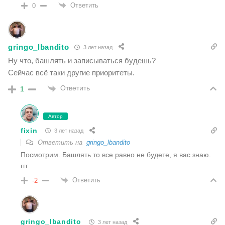
Ответить
0
gringo_lbandito
3 лет назад
Ну что, башлять и записываться будешь?
Сейчас всё таки другие приоритеты.
Ответить
1
Автор
fixin
3 лет назад
Ответить на
gringo_lbandito
Посмотрим. Башлять то все равно не будете, я вас знаю.
ггг
Ответить
-2
gringo_lbandito
3 лет назад