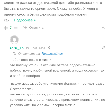
слишком далеки от достижимой для тебя реальности, что
бы стать каким то ориентиром. Скажу за себя. У меня в
ранней юности были фантазии подобного уровня,
как
…
Подробнее »
Ответить
7
roru_1c
3 лет назад
Ответить на
Честные14см
-тебе часто везло в жизни
это потому что он, в отличие от тебя подсознательно
поймал волну изобильной вселенной, а когда осознал- так
и вообще попёрло
-выдумываешь себе утопические фантазии про «коттедж в
Светлогорске»
это не так дорого и недостижимо , как кажется , гарем
конечно сложно организовать в привычном понимании , но
условно жить на 2 семьи наверно можно .