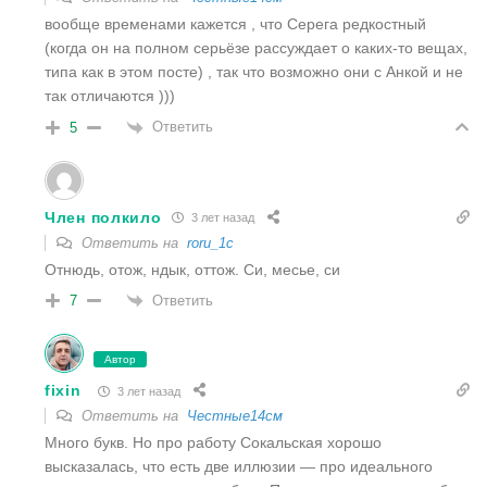
вообще временами кажется , что Серега редкостный
(когда он на полном серьёзе рассуждает о каких-то вещах,
типа как в этом посте) , так что возможно они с Анкой и не
так отличаются )))
Ответить
5
Член полкило
3 лет назад
Ответить на
roru_1c
Отнюдь, отож, ндык, оттож. Си, месье, си
Ответить
7
Автор
fixin
3 лет назад
Ответить на
Честные14см
Много букв. Но про работу Сокальская хорошо
высказалась, что есть две иллюзии — про идеального