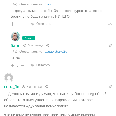
Ответить на
fixin
надежда только на себя. Зато после курса, платеж по
Брагину не будет значить НИЧЕГО!
Ответить
5
Автор
fixin
3 лет назад
Ответить на
gringo_lbandito
оттож
Ответить
0
roru_1c
3 лет назад
—Делюсь с вами и думаю, что напишу более подробный
обзор этого выступления в направлении, которое
называется «духовная психология»
это никому не нужно, все твои типа умные высеры