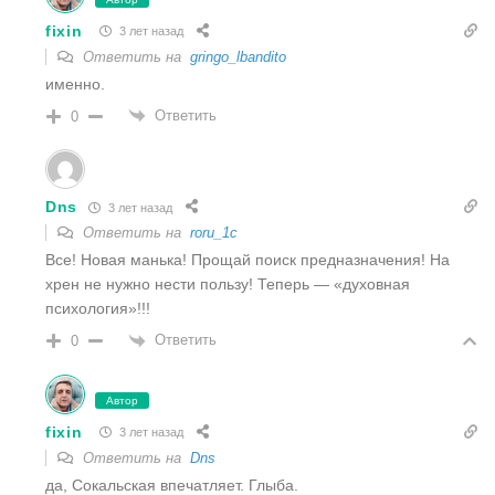
fixin
3 лет назад
Ответить на
gringo_lbandito
именно.
Ответить
0
Dns
3 лет назад
Ответить на
roru_1c
Все! Новая манька! Прощай поиск предназначения! На
хрен не нужно нести пользу! Теперь — «духовная
психология»!!!
Ответить
0
Автор
fixin
3 лет назад
Ответить на
Dns
да, Сокальская впечатляет. Глыба.