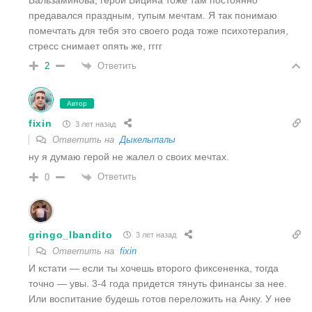
предавался праздным, тупым мечтам. Я так понимаю
помечтать для тебя это своего рода тоже психотерапия,
стресс снимает опять же, гггг
Ответить
2
Автор
fixin
3 лет назад
Ответить на
Дыкелыпалы
ну я думаю герой не жалел о своих мечтах.
Ответить
0
gringo_lbandito
3 лет назад
Ответить на
fixin
И кстати — если ты хочешь второго фиксененка, тогда
точно — увы. 3-4 года придется тянуть финансы за нее.
Или воспитание будешь готов переложить на Анку. У нее