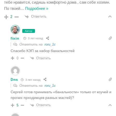
тебе нравится, сидишь комфортно дома , сам себе хозяин.
По твоей
…
Подробнее »
Ответить
2
Автор
fixin
3 лет назад
Ответить на
roru_1c
Спасибо КЭП за набор банальностей
Ответить
0
Dns
3 лет назад
Ответить на
roru_1c
Сергей готов принимать «банальности» только от коучей и
прочих прходимцев разных мастей)?
Ответить
5