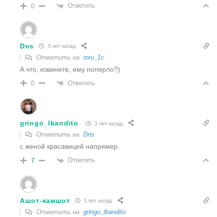
Ответить
0
Dns
3 лет назад
Ответить на
roru_1c
А что, извините, ему поперло?)
Ответить
0
gringo_lbandito
3 лет назад
Ответить на
Dns
с женой красавицей например.
Ответить
7
Ашoт-камшот
3 лет назад
Ответить на
gringo_lbandito