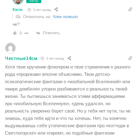
Автор
fixin
3 лет назад
Ответить на
Член полкило
че?
Ответить
0
Честные14см
3 лет назад
Хотя твое кручение флюгером и твое стремление к разного
рода «пророкам» вполне объяснимо. Твои детско-
психопатические фантазии о «изобильной Вселенной» или
«мире дембеля» упорно разбиваются о реальность твоей
жизни. Ты пытаешься заниматься этими аффирмациями
про «изобильную Вселенную», «день удался», но
реальность уверенно берет своё. Но у тебя нет пути, ты не
знаешь, куда тебе идти и что ты хочешь. Нет, ты конечно
выдумываешь себе утопические фантазии про «коттедж в
Светлогорске» или «гарем», но подобные фантазии