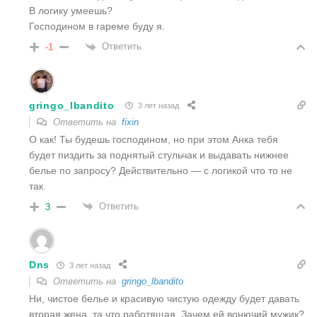
В логику умеешь?
Господином в гареме буду я.
Ответить
-1
gringo_lbandito
3 лет назад
Ответить на
fixin
О как! Ты будешь господином, но при этом Анка тебя
будет пиздить за поднятый стульчак и выдавать нижнее
белье по запросу? Действительно — с логикой что то не
так.
Ответить
3
Dns
3 лет назад
Ответить на
gringo_lbandito
Ни, чистое белье и красивую чистую одежду будет давать
вторая жена, та что работящая. Зачем ей вонючий мужик?