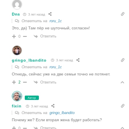
Dns
3 лет назад
Ответить на
roru_1c
Это, да) Там пёр не шуточный, согласен!
Ответить
0
gringo_lbandito
3 лет назад
Ответить на
roru_1c
Отнюдь, сейчас уже на две семьи точно не потянет.
Ответить
2
Автор
fixin
3 лет назад
Ответить на
gringo_lbandito
Почему же? Если вторая жена будет работать?
Ответить
0