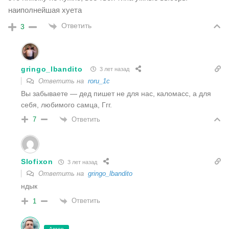
наиполнейшая хуета
Ответить
3
gringo_lbandito
3 лет назад
Ответить на
roru_1c
Вы забываете — дед пишет не для нас, каломасс, а для
себя, любимого самца, Ггг.
Ответить
7
Slofixon
3 лет назад
Ответить на
gringo_lbandito
ндык
Ответить
1
Автор