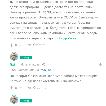
ты не хотел чем то заниматься, если это не приносит
должного профита — денег, долго так не протянешь.
Почему в развал СССР, 90, все шли кто куда, не важно
какая профессия. Эмигранты — в СССР он был актер —
уезжает на запад — становится таксистом. А волна
эмиграции в революцию. Когда толпы белых офицеров по
все Европе заново жить начинали и искать себя. А ведь
присягали на верность царю
…
Подробнее »
Ответить
0
Автор
fixin
3 лет назад
Ответить на
roru_1c
как говорит Сокальская, любимая работа может штырить,
но тоже не сделает счастливым. Это иллюзия.
Ответить
0
Автор