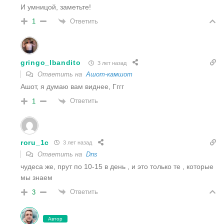
И умницой, заметьте!
Ответить
1
gringo_lbandito
3 лет назад
Ответить на
Ашoт-камшот
Ашот, я думаю вам виднее, Гггг
Ответить
1
roru_1c
3 лет назад
Ответить на
Dns
чудеса же, прут по 10-15 в день , и это только те , которые
мы знаем
Ответить
3
Автор