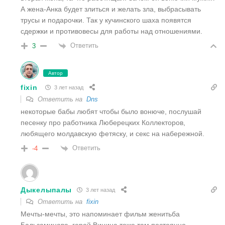
А жена-Анка будет злиться и желать зла, выбрасывать
трусы и подарочки. Так у кучинского шаха появятся
сдержки и противовесы для работы над отношениями.
Ответить
3
Автор
fixin
3 лет назад
Ответить на
Dns
некоторые бабы любят чтобы было вонюче, послушай
песенку про работника Люберецких Коллекторов,
любящего молдавскую фетяску, и секс на набережной.
Ответить
-4
Дыкелыпалы
3 лет назад
Ответить на
fixin
Мечты-мечты, это напоминает фильм женитьба
Бальзаминова, герой Вицина тоже там постоянно