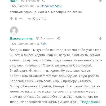
fixin
3 лет назад
Ответить на
Честные14см
слишком упрощенная и выхолощенная схема.
Ответить
0
Дыкелыпалы
3 лет назад
Ответить на
fixin
Бред ты несешь, тут тебе все талдычат, что тебе уже скоро
50 лет, а ты все ходишь ищешь чего то, сколько ты всякой
хуйни прослушал, прошел, представляю какая каша у тебя
в голове, начиная от Ошо и, заканчивая Сокольской,
Зимбицким. Фиксин — ты идиот. Ну реально. Как от
работы смысл жизни?! А?! Нет, есть случаи, когда работа
наполняет жизнь смыслом. Это, к примеру у гениев,
Моцарт, Бетховен, Пушкин, Ремарк. Т. е. люди. Пушкин не
может не писать, не может не сочинять, он поэт + еще
этим деньги зарабатывает. Он не сможет жить ничего не
творя. Наполняется его жизнь смыслом от
…
Подробнее »