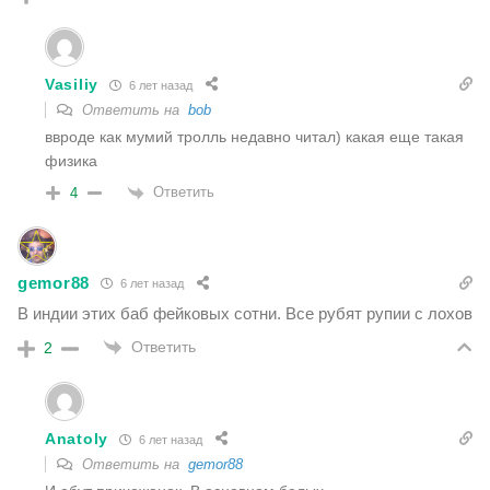
Vasiliy
6 лет назад
Ответить на
bob
ввроде как мумий тролль недавно читал) какая еще такая
физика
Ответить
4
gemor88
6 лет назад
В индии этих баб фейковых сотни. Все рубят рупии с лохов
Ответить
2
Anatoly
6 лет назад
Ответить на
gemor88