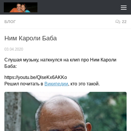
Перейти к содержимому
БЛОГ
22
Ним Кароли Баба
03.04.2020
Слушая музыку, наткнулся на клип про Ним Кароли
Баба:
https://youtu.be/QlseKx6AKKo
Решил почитать в
Википедии
, кто это такой.