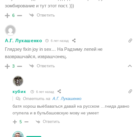
зомбирование и тут этот пост. )))
Ответить
6
А.Г. Лукашенко
6 лет назад
Глядзеу fixin joy in sex… На Радзиму лепей не
вазврашчайся, изврашчэнец.
Ответить
3
кубик
6 лет назад
Ответить на
А.Г. Лукашенко
батя хорош выёбаваться давай на русском …гнида давно
отупела и в бульбашовскую мову не умеет
Ответить
5