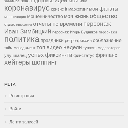
идеи мои
здоровье
закон
забавное
кино
коронавирус
мои фанаты
кризис it
маркетинг
общество
мошенничество
моя жизнь
монетизация
персонаж
отчеты по времени
отдых
отношения
Иван Зимбицкий
персонаж Игорь Будников
персонажи
политика
праздники
соблазнение
ретро-фиксин
топ видео недели
тайм-менеджмент
тупость модераторов
успех
фиксин-тв
фриланс
улучшалец
финстатус
хейтеры
шоппинг
МЕТА
Регистрация
Войти
Лента записей