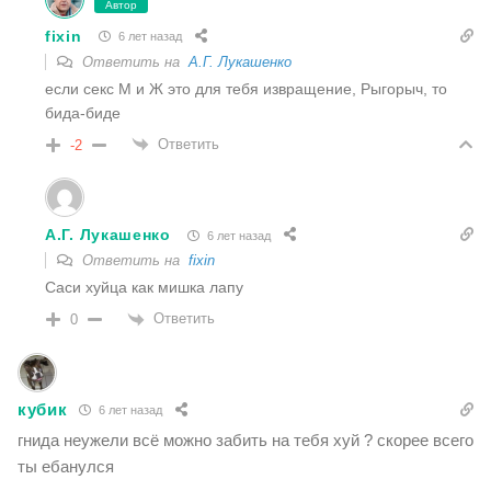
Автор
fixin
6 лет назад
Ответить на
А.Г. Лукашенко
если секс М и Ж это для тебя извращение, Рыгорыч, то
бида-биде
Ответить
-2
А.Г. Лукашенко
6 лет назад
Ответить на
fixin
Саси хуйца как мишка лапу
Ответить
0
кубик
6 лет назад
гнида неужели всё можно забить на тебя хуй ? скорее всего
ты ебанулся