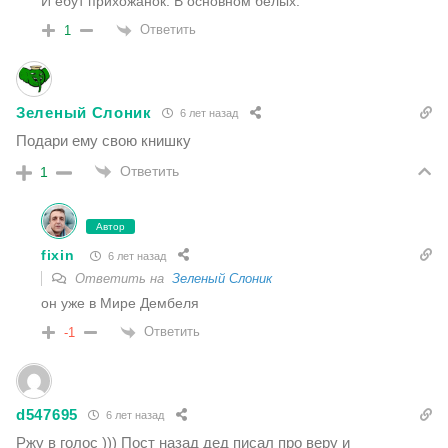
И ебут прихожанок. В основном белых.
Ответить
1
Зеленый Слоник
6 лет назад
Подари ему свою книшку
Ответить
1
Автор
fixin
6 лет назад
Ответить на
Зеленый Слоник
он уже в Мире Дембеля
Ответить
-1
d547695
6 лет назад
Ржу в голос ))) Пост назад дед писал про веру и