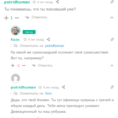
putridhuman
6 лет назад
Ты понимаешь, что ты поехавший уже?
Ответить
1
Автор
fixin
6 лет назад
Ответить на
putridhuman
Ну какой же сумасшедший осознает своё сумасшествие.
Вот ты, например?
Ответить
-1
putridhuman
6 лет назад
Ответить на
fixin
Деда, это твой бложик. Ты тут афимаци хуяришь с гречей и
яйцом каждый день. Тебя жена прилюдно унижает.
Девиационный ты наш уебушка.