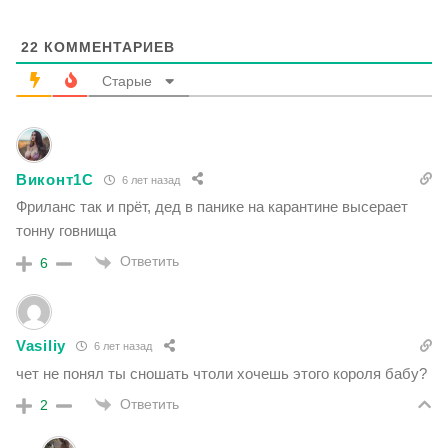
22
КОММЕНТАРИЕВ
Старые
Виконт1C
6 лет назад
Фриланс так и прёт, дед в панике на карантине высерает
тонну говнища
Ответить
6
Vasiliy
6 лет назад
чет не понял ты сношать чтоли хочешь этого короля бабу?
Ответить
2