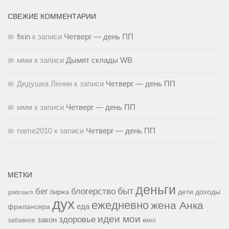
СВЕЖИЕ КОММЕНТАРИИ
fixin
к записи
Четверг — день ПП
ммм
к записи
Дымят склады WB
Дедушка Ленин
к записи
Четверг — день ПП
ммм
к записи
Четверг — день ПП
name2010
к записи
Четверг — день ПП
МЕТКИ
деньги
быт
бег
блогерство
доходы
биржа
дети
goldcoach
дух
ежедневно
жена Анка
еда
фрилансера
идеи мои
здоровье
закон
забавное
кино