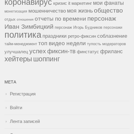
коронавирус
мои фанаты
кризис it
маркетинг
общество
мошенничество
моя жизнь
монетизация
персонаж
отчеты по времени
отдых
отношения
Иван Зимбицкий
персонаж Игорь Будников
персонажи
политика
праздники
соблазнение
ретро-фиксин
топ видео недели
тайм-менеджмент
тупость модераторов
успех
фиксин-тв
фриланс
улучшалец
финстатус
хейтеры
шоппинг
МЕТА
Регистрация
Войти
Лента записей