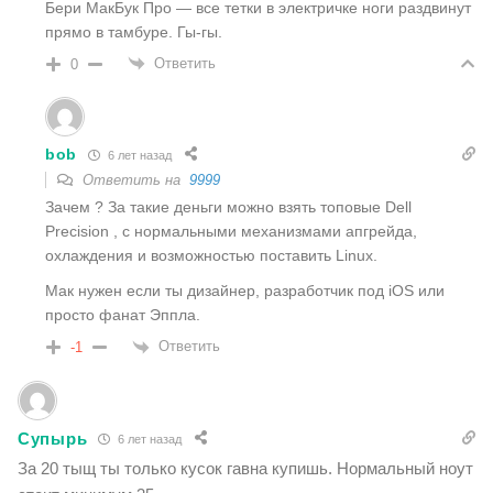
Бери МакБук Про — все тетки в электричке ноги раздвинут
прямо в тамбуре. Гы-гы.
Ответить
0
bob
6 лет назад
Ответить на
9999
Зачем ? За такие деньги можно взять топовые Dell
Precision , с нормальными механизмами апгрейда,
охлаждения и возможностью поставить Linux.
Мак нужен если ты дизайнер, разработчик под iOS или
просто фанат Эппла.
Ответить
-1
Супырь
6 лет назад
За 20 тыщ ты только кусок гавна купишь. Нормальный ноут