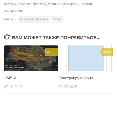
правды и все это преследует лишь одну цель – поднять
настроение.
Метки:
вопросы открытые
успех
ВАМ МОЖЕТ ТАКЖЕ ПОНРАВИТЬСЯ...
123
84
1945-й
Конструирую нечто
07.10.2025
18.07.2025