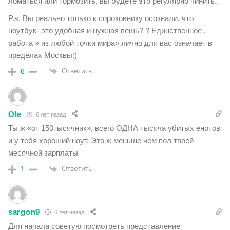
ломаться или тормозить, вы будете это регулярно чинить..
P.s. Вы реально только к сороковнику осознали, что
ноутбук- это удобная и нужная вещь? ? Единственное ,
работа » из любой точки мира» лично для вас означает в
пределах Москвы:)
Ответить
6
Ole
6 лет назад
Ты ж «от 150тысячник», всего ОДНА тысяча убитых енотов
и у тебя хороший ноут. Это ж меньше чем пол твоей
месячной зарплаты
Ответить
1
sargon9
6 лет назад
Для начала советую посмотреть представление