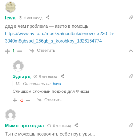
lewa
6 лет назад
дед в чем проблема — авито в помощь!
https://www.avito.ru/moskva/noutbuki/lenovo_x230_i5-
3340m8gbssd_256gb_s_korobkoy_1826154774
Ответить
1
Эдвард
6 лет назад
Ответить на
lewa
Слишком сложный подход для Фиксы
Ответить
-1
Мимо проходил
6 лет назад
Ты не можешь позволить себе ноут, увы…