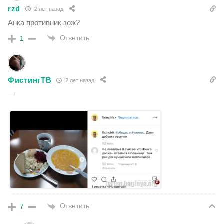
rzd
2 лет назад
Анка противник зож?
Ответить
1
ФистингТВ
2 лет назад
—
Ответить
7