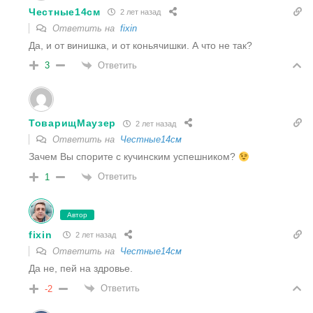
Честные14см
2 лет назад
Ответить на
fixin
Да, и от винишка, и от коньячишки. А что не так?
Ответить
3
ТоварищМаузер
2 лет назад
Ответить на
Честные14см
Зачем Вы спорите с кучинским успешником?
Ответить
1
Автор
fixin
2 лет назад
Ответить на
Честные14см
Да не, пей на здровье.
Ответить
-2