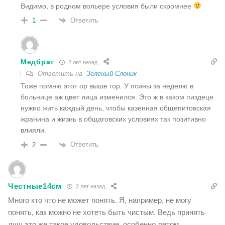
Видимо, в родном вольере условия были скромнее
Ответить
1
Медбрат
2 лет назад
Ответить на
Зеленый Слоник
Тоже помню этот ор выше гор. У псины за неделю в
больнице аж цвет лица изменился. Это ж в каком пиздеце
нужно жить каждый день, чтобы казенная общепитовская
жранина и жизнь в общаговских условиях так позитивно
влияли.
Ответить
2
Честные14см
2 лет назад
Много кто что не может понять. Я, например, не могу
понять, как можно не хотеть быть чистым. Ведь принять
душ это же такое удовольствие, особенно летом.