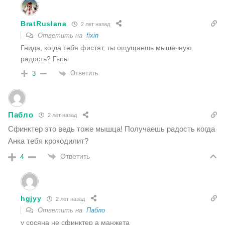
BratRuslana
2 лет назад
Ответить на
fixin
Гнида, когда тебя фистят, ты ощущаешь мышечную
радость? Гыгы
Ответить
3
Пабло
2 лет назад
Сфинктер это ведь тоже мышца! Получаешь радость когда
Анка тебя крокодилит?
Ответить
4
hgjyy
2 лет назад
Ответить на
Пабло
у сосяна не сфинктер а манжета