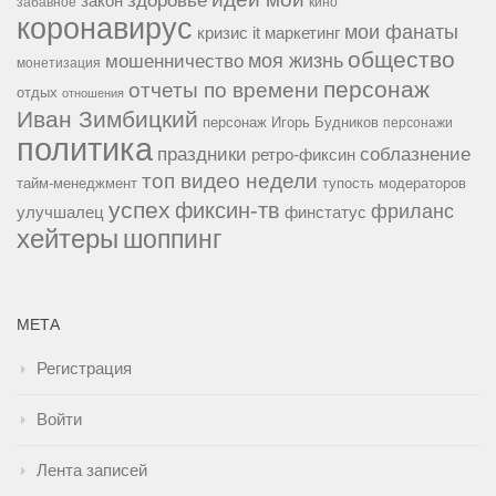
здоровье
закон
забавное
кино
коронавирус
мои фанаты
кризис it
маркетинг
общество
мошенничество
моя жизнь
монетизация
персонаж
отчеты по времени
отдых
отношения
Иван Зимбицкий
персонаж Игорь Будников
персонажи
политика
праздники
соблазнение
ретро-фиксин
топ видео недели
тайм-менеджмент
тупость модераторов
успех
фиксин-тв
фриланс
улучшалец
финстатус
хейтеры
шоппинг
МЕТА
Регистрация
Войти
Лента записей