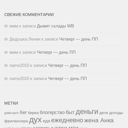
СВЕЖИЕ КОММЕНТАРИИ
ммм
к записи
Дымят склады WB
Дедушка Ленин
к записи
Четверг — день ПП
ммм
к записи
Четверг — день ПП
name2010
к записи
Четверг — день ПП
name2010
к записи
Четверг — день ПП
МЕТКИ
деньги
быт
бег
блогерство
доходы
биржа
дети
goldcoach
дух
ежедневно
жена Анка
еда
фрилансера
идеи мои