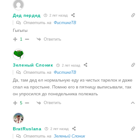
Дед пердед
2 лет назад
Ответить на
ФистингТВ
Гыгыгы
Ответить
1
Зеленый Слоник
2 лет назад
Ответить на
ФистингТВ
Да, там дед ел нормальную еду из чистых тарелок и даже
спал на простыне. Помню его в пятницу выписывали, так
он упросился до понедельника полежать
Ответить
5
BratRuslana
2 лет назад
Ответить на
Зеленый Слоник