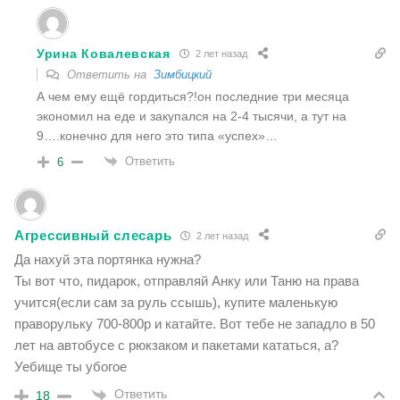
Урина Ковалевская
2 лет назад
Ответить на
Зимбицкий
А чем ему ещё гордиться?!он последние три месяца
экономил на еде и закупался на 2-4 тысячи, а тут на
9….конечно для него это типа «успех»…
Ответить
6
Агрессивный слесарь
2 лет назад
Да нахуй эта портянка нужна?
Ты вот что, пидарок, отправляй Анку или Таню на права
учится(если сам за руль ссышь), купите маленькую
праворульку 700-800р и катайте. Вот тебе не западло в 50
лет на автобусе с рюкзаком и пакетами кататься, а?
Уебище ты убогое
Ответить
18