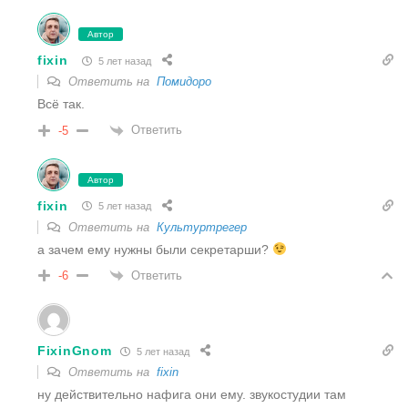
Автор
fixin
5 лет назад
Ответить на
Помидоро
Всё так.
Ответить
-5
Автор
fixin
5 лет назад
Ответить на
Культуртрегер
а зачем ему нужны были секретарши?
Ответить
-6
FixinGnom
5 лет назад
Ответить на
fixin
ну действительно нафига они ему. звукостудии там