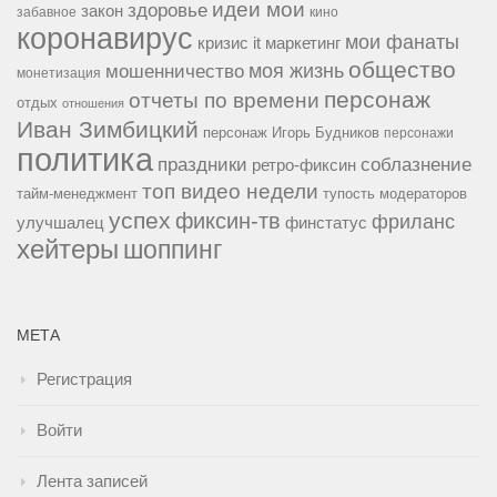
идеи мои
здоровье
закон
забавное
кино
коронавирус
мои фанаты
кризис it
маркетинг
общество
мошенничество
моя жизнь
монетизация
персонаж
отчеты по времени
отдых
отношения
Иван Зимбицкий
персонаж Игорь Будников
персонажи
политика
праздники
соблазнение
ретро-фиксин
топ видео недели
тайм-менеджмент
тупость модераторов
успех
фиксин-тв
фриланс
улучшалец
финстатус
хейтеры
шоппинг
МЕТА
Регистрация
Войти
Лента записей