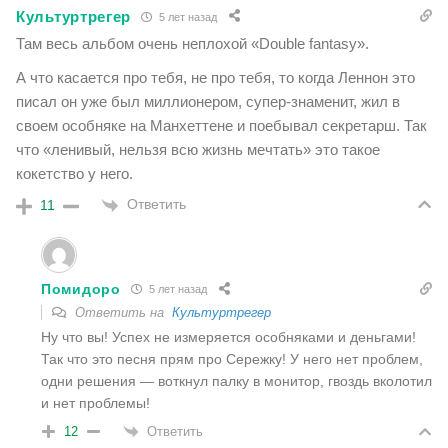
Культуртрегер
5 лет назад
Там весь альбом очень неплохой «Double fantasy».
А что касается про тебя, не про тебя, то когда Леннон это
писал он уже был миллионером, супер-знаменит, жил в
своем особняке на Манхеттене и поебывал секретарш. Так
что «ленивый, нельзя всю жизнь мечтать» это такое
кокетство у него.
Ответить
11
Помидоро
5 лет назад
Ответить на
Культуртрегер
Ну что вы! Успех не измеряется особняками и деньгами!
Так что это песня прям про Сережку! У него нет проблем,
одни решения — воткнул палку в монитор, гвоздь вколотил
и нет проблемы!
Ответить
12