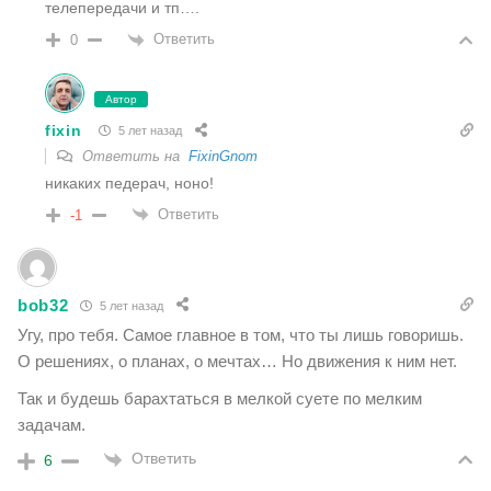
телепередачи и тп….
Ответить
0
Автор
fixin
5 лет назад
Ответить на
FixinGnom
никаких педерач, ноно!
Ответить
-1
bob32
5 лет назад
Угу, про тебя. Самое главное в том, что ты лишь говоришь.
О решениях, о планах, о мечтах… Но движения к ним нет.
Так и будешь барахтаться в мелкой суете по мелким
задачам.
Ответить
6