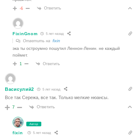
Ответить
-6
FixinGnom
5 лет назад
Ответить на
fixin
эка ты остроумно пошутил Леннон-Ленин. не каждый
поймет.
Ответить
1
Васисулий2
5 лет назад
Все так Сережа, все так. Только мелкие нюансы.
Ответить
7
Автор
fixin
5 лет назад