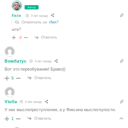
Автор
fixin
3 лет назад
Ответить на
Имя7
шта?
Ответить
-3
Вомбатус
3 лет назад
Вот это переобувание! Браво))
Ответить
5
Violla
3 лет назад
У них мыслепреступления, а у Фиксина мыслеглупости.
Ответить
1