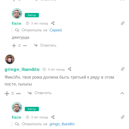
Автор
fixin
3 лет назад
Ответить на
Сергей
джигурда
Ответить
0
gringo_lbandito
3 лет назад
ФиксИн, твоя рожа должна быть третьей к ряду в этом
посте, гыгыгы
Ответить
0
Автор
fixin
3 лет назад
Ответить на
gringo_lbandito