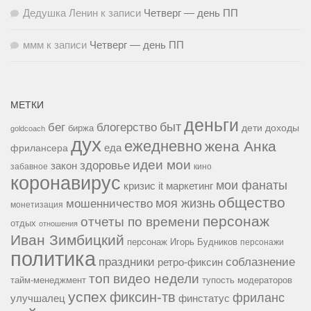
Дедушка Ленин
к записи
Четверг — день ПП
ммм
к записи
Четверг — день ПП
МЕТКИ
деньги
быт
бег
блогерство
доходы
биржа
дети
goldcoach
дух
ежедневно
жена Анка
еда
фрилансера
идеи мои
здоровье
закон
забавное
кино
коронавирус
мои фанаты
кризис it
маркетинг
общество
мошенничество
моя жизнь
монетизация
персонаж
отчеты по времени
отдых
отношения
Иван Зимбицкий
персонаж Игорь Будников
персонажи
политика
праздники
соблазнение
ретро-фиксин
топ видео недели
тайм-менеджмент
тупость модераторов
успех
фиксин-тв
фриланс
улучшалец
финстатус