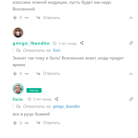
классика ложной индукции, пусть будет как надо
Вселенной
Ответить
0
gringo_lbandito
3 лет назад
Ответить на
fixin
Значит так тому и быть! Вселенная знает, когда придет
время.
Ответить
0
Автор
fixin
3 лет назад
Ответить на
gringo_lbandito
все в руце божией
Ответить
0