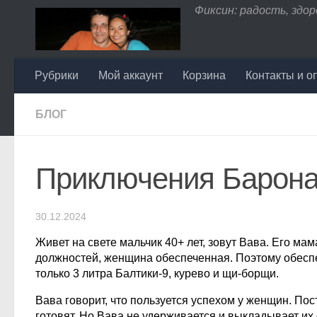
Фиксин: радость, здоро
Перейти к содержимому
Рубрики
Мой аккаунт
Корзина
Контакты и о
БЛОГ
Приключения Барон
30.12.2024
Живет на свете мальчик 40+ лет, зовут Вава. Его ма
должностей, женщина обеспеченная. Поэтому обеспе
только 3 литра Балтики-9, курево и щи-борщи.
Вава говорит, что пользуется успехом у женщин. По
готовят. Но Вава не удерживается и выкладывает их 