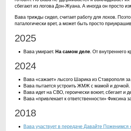
сбегают из логова Дон-Жуана. А иногда он просто из
Вава трижды сидел, считает работу для лохов. Поэто
паталогически врет, а может быть просто приукраши
2025
Вава умирает.
На самом деле
. От внутреннего 
2024
Вава «сажает» лысого Шарика из Ставрополя за
Вава пытается устроить ЖМЖ с мамой и дочкой.
Вава идет на СВО, героически воюет, сбегает и 
Вава «привлекает к ответственности» Фиксина з
2018
Вава участвует в передаче Давайте Поженимся