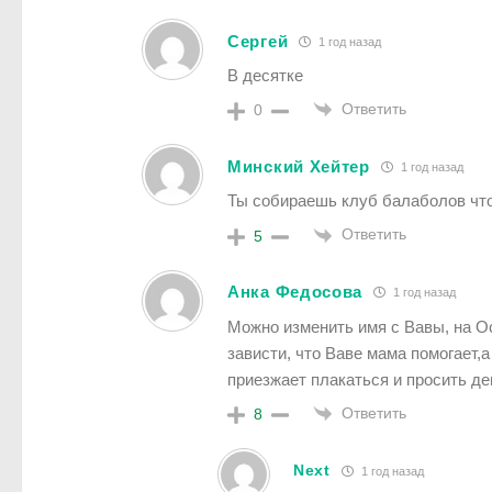
Сергей
1 год назад
В десятке
Ответить
0
Минский Хейтер
1 год назад
Ты собираешь клуб балаболов что
Ответить
5
Анка Федосова
1 год назад
Можно изменить имя с Вавы, на Ос
зависти, что Ваве мама помогает,а
приезжает плакаться и просить ден
Ответить
8
Next
1 год назад