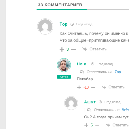
33
КОММЕНТАРИЕВ
Тор
1 год назад
Как считаешь, почему он именно к
Что за общие=притягивающие каче
Ответить
3
fixin
1 год назад
Ответить на
Тор
Автор
Пекабер.
Ответить
-10
Ашот
1 год назад
Ответить на
fixin
Он? А тогда причем тут
Ответить
5