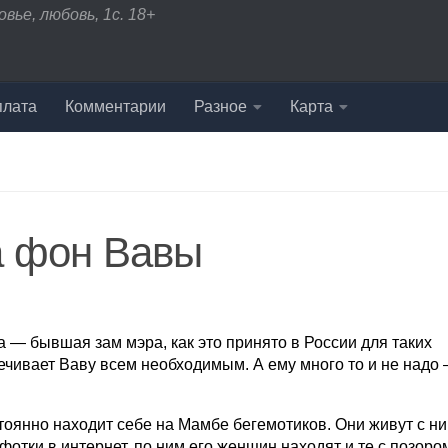
вье, любовь, 1с. 18+
плата
Комментарии
Разное
Карта
а фон Вавы
ма — бывшая зам мэра, как это принято в России для таких
чивает Ваву всем необходимым. А ему много то и не надо
стоянно находит себе на Мамбе бегемотиков. Они живут с ни
фотки в интернет, по ним его женщин находят и те с позоро