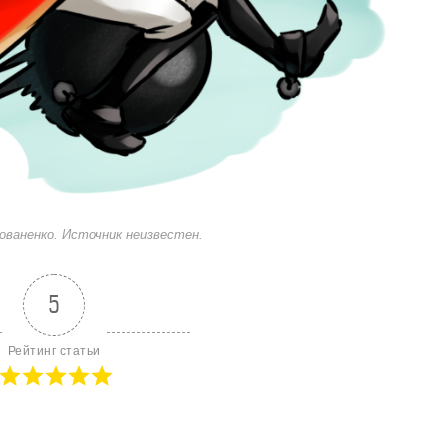
ованенко. Источник неизвестен.
5
Рейтинг статьи