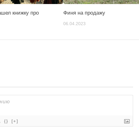
нашел книжку про
Финя на продажу
06.04.2023
{}
[+]