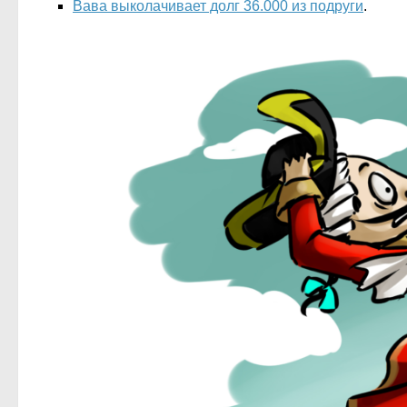
Вава выколачивает долг 36.000 из подруги
.