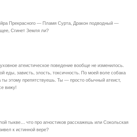
ейра Прекрасного — Пламя Сурта, Дракон подводный —
ущее, Сгинет Земля ли?
духовное атеистическое поведение вообще не изменилось.
й еды, зависть, злость, токсичность. По моей воле собака
 а ты этому препятствуешь. Ты — просто обычный атеист,
се вижу!
илой тыкве… что про агностиков расскажешь или Сокольская
ривел к истинной вере?