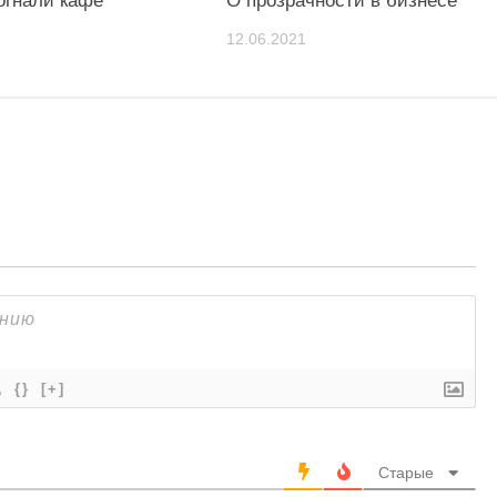
огнали кафе
О прозрачности в бизнесе
12.06.2021
{}
[+]
Старые