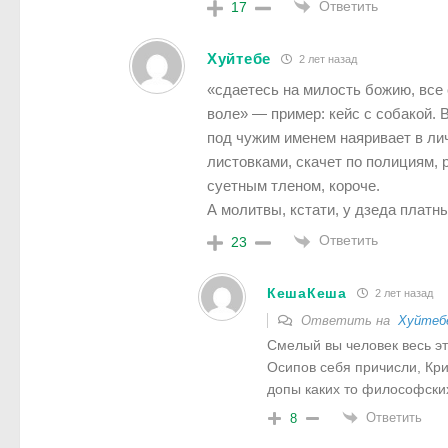
Ответить
17
Хуйтебе
2 лет назад
«сдаетесь на милость божию, все 
воле» — пример: кейс с собакой. 
под чужим именем наяривает в лич
листовками, скачет по полициям, 
суетным тленом, короче.
А молитвы, кстати, у дзеда платны
Ответить
23
КешаКеша
2 лет назад
Ответить на
Хуйтеб
Смелый вы человек весь эт
Осипов себя причисли, Кри
допы каких то философских
Ответить
8