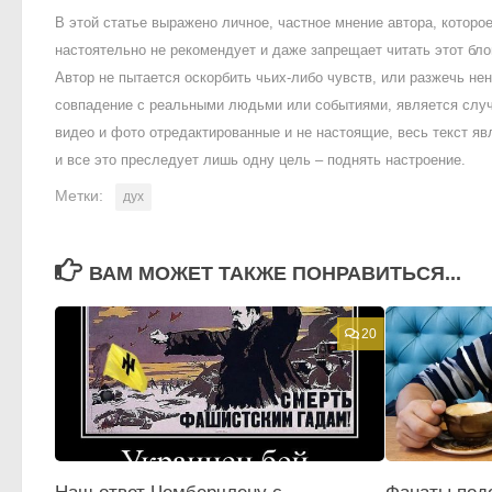
В этой статье выражено личное, частное мнение автора, котор
настоятельно не рекомендует и даже запрещает читать этот блог
Автор не пытается оскорбить чьих-либо чувств, или разжечь 
совпадение с реальными людьми или событиями, является случ
видео и фото отредактированные и не настоящие, весь текст яв
и все это преследует лишь одну цель – поднять настроение.
Метки:
дух
ВАМ МОЖЕТ ТАКЖЕ ПОНРАВИТЬСЯ...
20