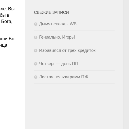
оле. Вы
СВЕЖИЕ ЗАПИСИ
 бы в
 Бога,
Дымят склады WB
Гениально, Игорь!
души Бог
онца
Избавился от трех кредиток
Четверг — день ПП
Листая нельзяграмм ПЖ