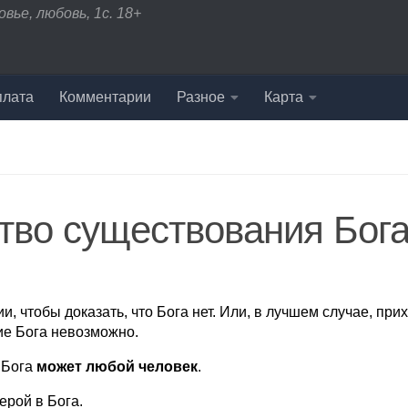
вье, любовь, 1с. 18+
плата
Комментарии
Разное
Карта
тво существования Бог
 чтобы доказать, что Бога нет. Или, в лучшем случае, прих
ие Бога невозможно.
 Бога
может любой человек
.
ерой в Бога.