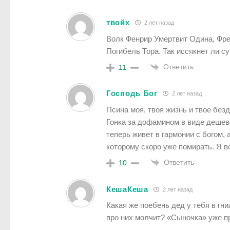
твойх
2 лет назад
Волк Фенрир Умертвит Одина, Фр
Погибель Тора. Так иссякнет ли с
Ответить
11
Господь Бог
2 лет назад
Псина моя, твоя жизнь и твое без
Гонка за дофамином в виде дешево
теперь живет в гармонии с богом,
которому скоро уже помирать. Я в
Ответить
10
КешаКеша
2 лет назад
Какая же поебень дед у тебя в гн
про них молчит? «Сыночка» уже п