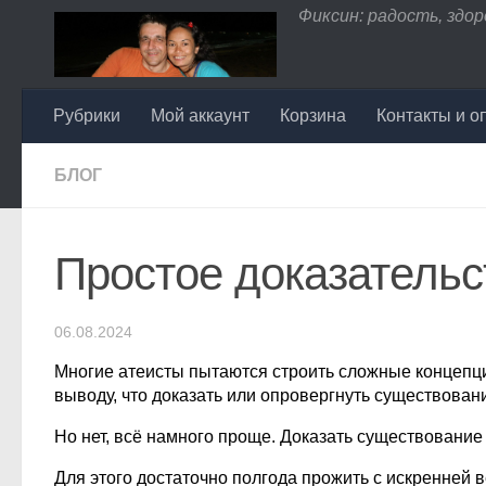
Фиксин: радость, здоро
Перейти к содержимому
Рубрики
Мой аккаунт
Корзина
Контакты и о
БЛОГ
Простое доказательс
06.08.2024
Многие атеисты пытаются строить сложные концепции,
выводу, что доказать или опровергнуть существован
Но нет, всё намного проще. Доказать существование
Для этого достаточно полгода прожить с искренней в