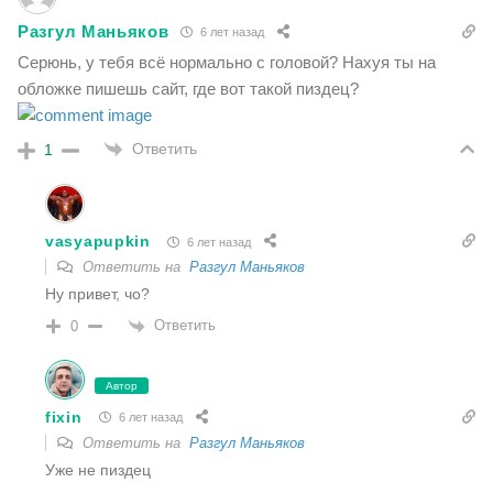
Разгул Маньяков
6 лет назад
Серюнь, у тебя всё нормально с головой? Нахуя ты на
обложке пишешь сайт, где вот такой пиздец?
Ответить
1
vasyapupkin
6 лет назад
Ответить на
Разгул Маньяков
Ну привет, чо?
Ответить
0
Автор
fixin
6 лет назад
Ответить на
Разгул Маньяков
Уже не пиздец