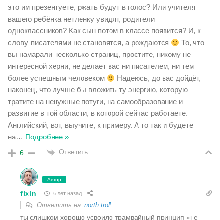
это им презентуете, ржать будут в голос? Или учителя
вашего ребёнка нетленку увидят, родители
одноклассников? Как сын потом в классе появится? И, к
слову, писателями не становятся, а рождаются
То, что
вы намарали несколько страниц, простите, никому не
интересной херни, не делает вас ни писателем, ни тем
более успешным человеком
Надеюсь, до вас дойдёт,
наконец, что лучше бы вложить ту энергию, которую
тратите на ненужные потуги, на самообразование и
развитие в той области, в которой сейчас работаете.
Английский, вот, выучите, к примеру. А то так и будете
на
…
Подробнее »
Ответить
6
Автор
fixin
6 лет назад
Ответить на
north troll
ты слишком хорошо усвоило трамвайный принцип «не