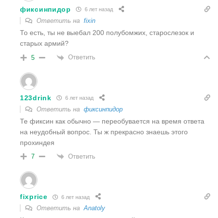
фиксинпидор
6 лет назад
Ответить на
fixin
То есть, ты не выебал 200 полубомжих, старослезок и
старых армий?
Ответить
5
123drink
6 лет назад
Ответить на
фиксинпидор
Те фиксин как обычно — переобувается на время ответа
на неудобный вопрос. Ты ж прекрасно знаешь этого
прохиндея
Ответить
7
fixprice
6 лет назад
Ответить на
Anatoly