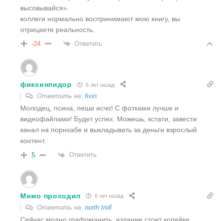
высовывайся».
коллеги нормально воспринимают мою книгу, вы
отрицаете реальность.
Ответить
-24
фиксинпидор
6 лет назад
Ответить на
fixin
Молодец, псина, пеши исчо! С фотками лучше и
видеофайлами! Будет успех. Можешь, кстати, завести
канал на порнхабе и выкладывать за деньги взрослый
контент.
Ответить
5
Мимо проходил
6 лет назад
Ответить на
north troll
Сейчас модно графоманить, издание стоит копейки.