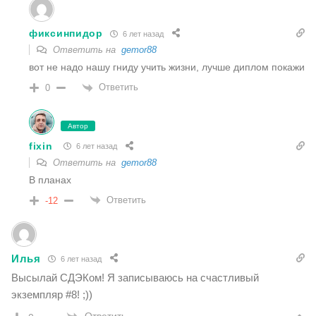
фиксинпидор
6 лет назад
Ответить на
gemor88
вот не надо нашу гниду учить жизни, лучше диплом покажи
Ответить
0
Автор
fixin
6 лет назад
Ответить на
gemor88
В планах
Ответить
-12
Илья
6 лет назад
Высылай СДЭКом! Я записываюсь на счастливый
экземпляр #8! ;))