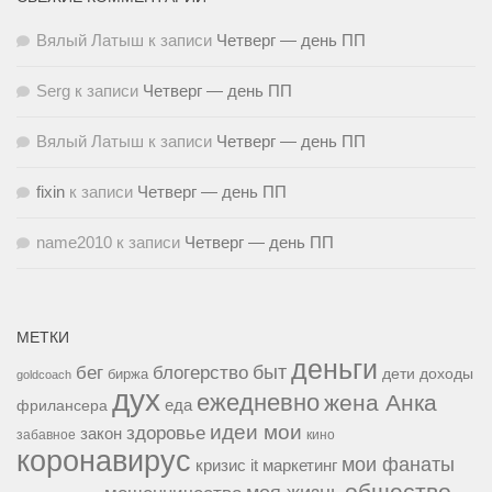
Вялый Латыш
к записи
Четверг — день ПП
Serg
к записи
Четверг — день ПП
Вялый Латыш
к записи
Четверг — день ПП
fixin
к записи
Четверг — день ПП
name2010
к записи
Четверг — день ПП
МЕТКИ
деньги
быт
бег
блогерство
доходы
биржа
дети
goldcoach
дух
ежедневно
жена Анка
еда
фрилансера
идеи мои
здоровье
закон
забавное
кино
коронавирус
мои фанаты
кризис it
маркетинг
общество