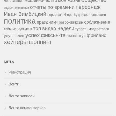
мошенничество
моя жизнь
монетизация
персонаж
отчеты по времени
отдых
отношения
Иван Зимбицкий
персонаж Игорь Будников
персонажи
политика
праздники
соблазнение
ретро-фиксин
топ видео недели
тайм-менеджмент
тупость модераторов
успех
фиксин-тв
фриланс
улучшалец
финстатус
хейтеры
шоппинг
МЕТА
Регистрация
Войти
Лента записей
Лента комментариев