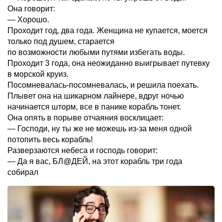
Она говорит:
— Хорошо.
Проходит год, два года. Женщина не купается, моется
только под душем, старается
по возможности любыми путями избегать воды.
Проходит 3 года, она неожиданно выигрывает путевку
в морской круиз.
Посомневалась-посомневалась, и решила поехать.
Плывет она на шикарном лайнере, вдруг ночью
начинается шторм, все в панике корабль тонет.
Она опять в порыве отчаяния восклицает:
— Господи, ну ты же не можешь из-за меня одной
потопить весь корабль!
Разверзаются небеса и господь говорит:
— Да я вас, БЛ@ДЕЙ, на этот корабль три года
собирал