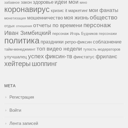
идеи мои
здоровье
закон
забавное
кино
коронавирус
мои фанаты
кризис it
маркетинг
общество
мошенничество
моя жизнь
монетизация
персонаж
отчеты по времени
отдых
отношения
Иван Зимбицкий
персонаж Игорь Будников
персонажи
политика
праздники
соблазнение
ретро-фиксин
топ видео недели
тайм-менеджмент
тупость модераторов
успех
фиксин-тв
фриланс
улучшалец
финстатус
хейтеры
шоппинг
МЕТА
Регистрация
Войти
Лента записей