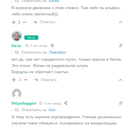
Ответить на
Адинг
В мужском движении с этим сложно. Там либо ты альфач,
либо олень трепетный)))
Ответить
1
Автор
fixin
5 лет назад
Ответить на
Помидоро
вот да, там нет «срединного пути», только черное и белое.
Это плохо. Жизнь не радикальная штука.
Борцуны не обретают счастья.
Ответить
-3
Ihtyafaggot
5 лет назад
Ответить на
fixin
И тому есть научное подтверждение. Ученые досконально
изучили говно обезьян и, основываясь на концентрации