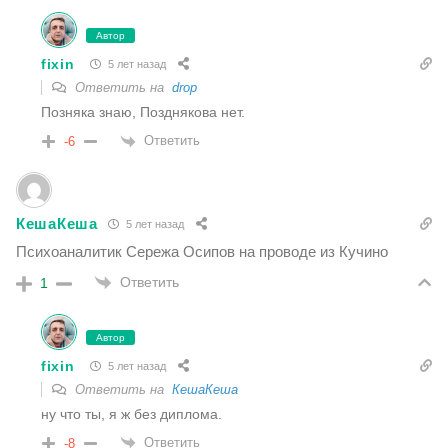
Автор
fixin
5 лет назад
Ответить на
drop
Позняка знаю, Позднякова нет.
Ответить
-6
КешаКеша
5 лет назад
Психоаналитик Сережа Осипов на проводе из Кучино
Ответить
1
Автор
fixin
5 лет назад
Ответить на
КешаКеша
ну что ты, я ж без диплома.
Ответить
-8