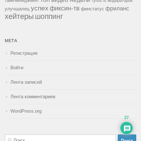
тайм-менеджмент
тупость модераторов
успех
фиксин-тв
фриланс
улучшалец
финстатус
хейтеры
шоппинг
МЕТА
Регистрация
Войти
Лента записей
Лента комментариев
WordPress.org
27
Найти: