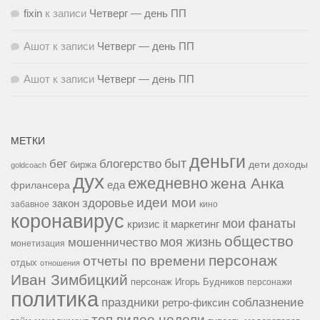
fixin
к записи
Четверг — день ПП
Ашот
к записи
Четверг — день ПП
Ашот
к записи
Четверг — день ПП
МЕТКИ
деньги
быт
бег
блогерство
доходы
биржа
дети
goldcoach
дух
ежедневно
жена Анка
еда
фрилансера
идеи мои
здоровье
закон
забавное
кино
коронавирус
мои фанаты
кризис it
маркетинг
общество
мошенничество
моя жизнь
монетизация
персонаж
отчеты по времени
отдых
отношения
Иван Зимбицкий
персонаж Игорь Будников
персонажи
политика
праздники
соблазнение
ретро-фиксин
топ видео недели