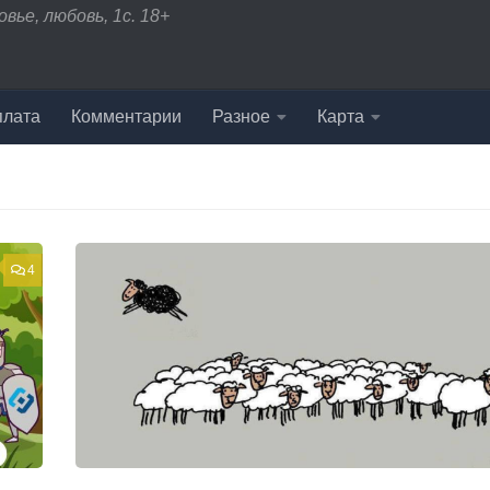
вье, любовь, 1с. 18+
плата
Комментарии
Разное
Карта
4