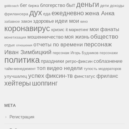
деньги
быт
бег
блогерство
доходы
биржа
дети
goldcoach
дух
ежедневно
жена Анка
еда
фрилансера
идеи мои
здоровье
закон
забавное
кино
коронавирус
мои фанаты
кризис it
маркетинг
общество
мошенничество
моя жизнь
монетизация
персонаж
отчеты по времени
отдых
отношения
Иван Зимбицкий
персонаж Игорь Будников
персонажи
политика
праздники
соблазнение
ретро-фиксин
топ видео недели
тайм-менеджмент
тупость модераторов
успех
фиксин-тв
фриланс
улучшалец
финстатус
хейтеры
шоппинг
МЕТА
Регистрация