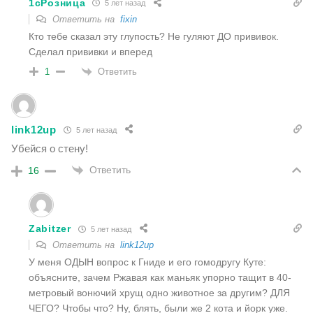
1cРозница
5 лет назад
Ответить на
fixin
Кто тебе сказал эту глупость? Не гуляют ДО прививок.
Сделал прививки и вперед
Ответить
1
link12up
5 лет назад
Убейся о стену!
Ответить
16
Zabitzer
5 лет назад
Ответить на
link12up
У меня ОДЫН вопрос к Гниде и его гомодругу Куте:
объясните, зачем Ржавая как маньяк упорно тащит в 40-
метровый вонючий хрущ одно животное за другим? ДЛЯ
ЧЕГО? Чтобы что? Ну, блять, были же 2 кота и йорк уже.