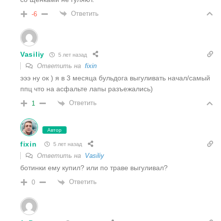
Ответить
-6
Vasiliy
5 лет назад
Ответить на
fixin
эээ ну ок ) я в 3 месяца бульдога выгуливать начал/самый
ппц что на асфальте лапы разъежались)
Ответить
1
Автор
fixin
5 лет назад
Ответить на
Vasiliy
ботинки ему купил? или по траве выгуливал?
Ответить
0