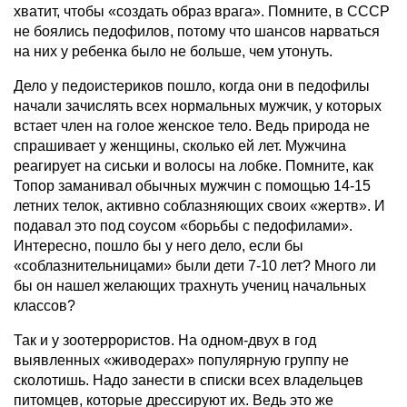
хватит, чтобы «создать образ врага». Помните, в СССР
не боялись педофилов, потому что шансов нарваться
на них у ребенка было не больше, чем утонуть.
Дело у педоистериков пошло, когда они в педофилы
начали зачислять всех нормальных мужчик, у которых
встает член на голое женское тело. Ведь природа не
спрашивает у женщины, сколько ей лет. Мужчина
реагирует на сиськи и волосы на лобке. Помните, как
Топор заманивал обычных мужчин с помощью 14-15
летних телок, активно соблазняющих своих «жертв». И
подавал это под соусом «борьбы с педофилами».
Интересно, пошло бы у него дело, если бы
«соблазнительницами» были дети 7-10 лет? Много ли
бы он нашел желающих трахнуть учениц начальных
классов?
Так и у зоотеррористов. На одном-двух в год
выявленных «живодерах» популярную группу не
сколотишь. Надо занести в списки всех владельцев
питомцев, которые дрессируют их. Ведь это же