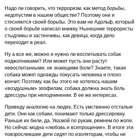
Надо ли говорить, что терроризм, как метод борьбы,
недопустим в нашем обществе? Поэтому они и
стесняются своей борьбы. Это вам не Адольф, который
о своей борьбе написал книжку. Нынешние террористы
стыдливы и застенчивы, как девица, когда дело
переходит в реал.
Ну а все же, можно и нужно ли воспитывать собак
поджопниками? Или может пусть они растут
невоспитанными, не знающими боли? Знаете, такая
собака может однажды покусать человека и плохо
кончит. Поэтому, как бы этого не хотелось нашим
«воздушным» зоофилам, собака должна знать боль
дрессуры при неподчинении. В ее же интересах.
Приведу аналогию на людях. Есть умственно отсталые
дети. Они как собаки, понимают только дрессировку.
Раньше их били, да. Указкой по рукам, ремнем по жопе.
Но сейчас модна «любовь и всепрощение». В итоге эти
повзрослевшие дети сидят по изоляторам, чтобы не