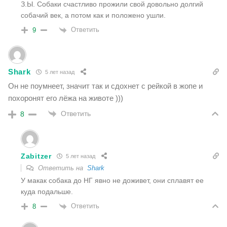
З.Ы. Собаки счастливо прожили свой довольно долгий
собачий век, а потом как и положено ушли.
Ответить
9
Shark
5 лет назад
Он не поумнеет, значит так и сдохнет с рейкой в жопе и
похоронят его лёжа на животе )))
Ответить
8
Zabitzer
5 лет назад
Ответить на
Shark
У макак собака до НГ явно не доживет, они сплавят ее
куда подальше.
Ответить
8