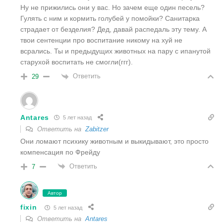
Ну не прижились они у вас. Но зачем еще один песель?
Гулять с ним и кормить голубей у помойки? Санитарка
страдает от безделия? Дед, давай распедаль эту тему. А
твои сентенции про воспитание никому на хуй не
всрались. Ты и предыдущих животных на пару с ипанутой
старухой воспитать не смогли(ггг).
Ответить
29
Antares
5 лет назад
Ответить на
Zabitzer
Они ломают психику животным и выкидывают, это просто
компенсация по Фрейду
Ответить
7
Автор
fixin
5 лет назад
Ответить на
Antares