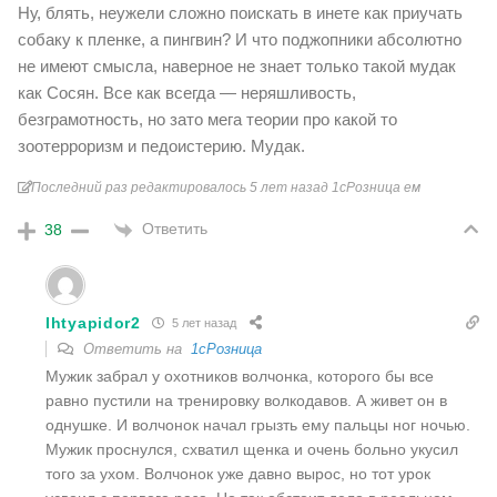
Ну, блять, неужели сложно поискать в инете как приучать
собаку к пленке, а пингвин? И что поджопники абсолютно
не имеют смысла, наверное не знает только такой мудак
как Сосян. Все как всегда — неряшливость,
безграмотность, но зато мега теории про какой то
зоотерроризм и педоистерию. Мудак.
Последний раз редактировалось 5 лет назад 1cРозница ем
Ответить
38
Ihtyapidor2
5 лет назад
Ответить на
1cРозница
Мужик забрал у охотников волчонка, которого бы все
равно пустили на тренировку волкодавов. А живет он в
однушке. И волчонок начал грызть ему пальцы ног ночью.
Мужик проснулся, схватил щенка и очень больно укусил
того за ухом. Волчонок уже давно вырос, но тот урок