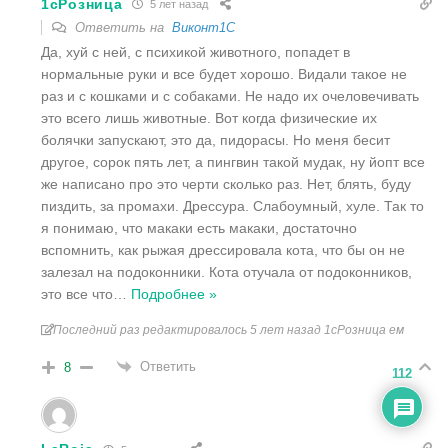
1cРозница
5 лет назад
Ответить на
Виконт1C
Да, хуй с ней, с психикой животного, попадет в
нормальные руки и все будет хорошо. Видали такое не
раз и с кошками и с собаками. Не надо их очеловечивать
это всего лишь животные. Вот когда физические их
болячки запускают, это да, пидорасы. Но меня бесит
другое, сорок пять лет, а пингвин такой мудак, ну йопт все
же написано про это черти сколько раз. Нет, блять, буду
пиздить, за промахи. Дрессура. Слабоумный, хуле. Так то
я понимаю, что макаки есть макаки, достаточно
вспомнить, как рыжая дрессировала кота, что бы он не
залезал на подоконники. Кота отучала от подоконников,
это все что
…
Подробнее »
Последний раз редактировалось 5 лет назад 1cРозница ем
Ответить
8
112