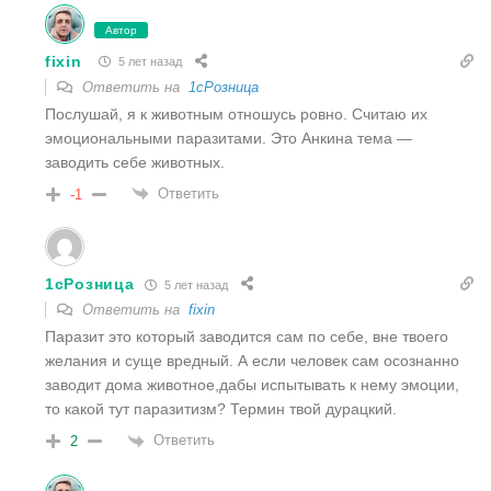
Автор
fixin
5 лет назад
Ответить на
1cРозница
Послушай, я к животным отношусь ровно. Считаю их
эмоциональными паразитами. Это Анкина тема —
заводить себе животных.
Ответить
-1
1cРозница
5 лет назад
Ответить на
fixin
Паразит это который заводится сам по себе, вне твоего
желания и суще вредный. А если человек сам осознанно
заводит дома животное,дабы испытывать к нему эмоции,
то какой тут паразитизм? Термин твой дурацкий.
Ответить
2