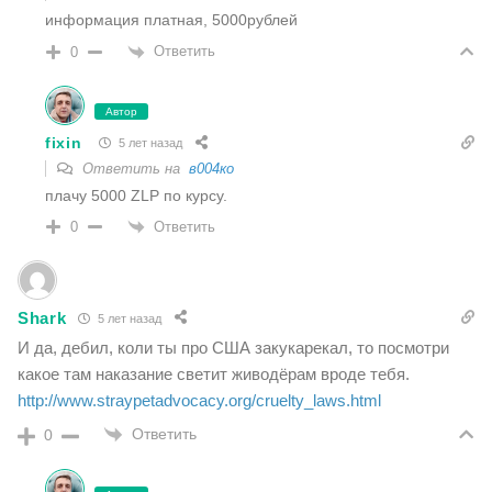
информация платная, 5000рублей
Ответить
0
Автор
fixin
5 лет назад
Ответить на
в004ко
плачу 5000 ZLP по курсу.
Ответить
0
Shark
5 лет назад
И да, дебил, коли ты про США закукарекал, то посмотри
какое там наказание светит живодёрам вроде тебя.
http://www.straypetadvocacy.org/cruelty_laws.html
Ответить
0