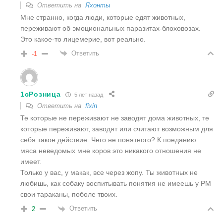
Ответить на
Яхонты
Мне странно, когда люди, которые едят животных,
переживают об эмоциональных паразитах-блоховозах.
Это какое-то лицемерие, вот реально.
Ответить
-1
1cРозница
5 лет назад
Ответить на
fixin
Те которые не переживают не заводят дома животных, те
которые переживают, заводят или считают возможным для
себя такое действие. Чего не понятного? К поеданию
мяса неведомых мне коров это никакого отношения не
имеет.
Только у вас, у макак, все через жопу. Ты животных не
любишь, как собаку воспитывать понятия не имеешь у РМ
свои тараканы, поболе твоих.
Ответить
2