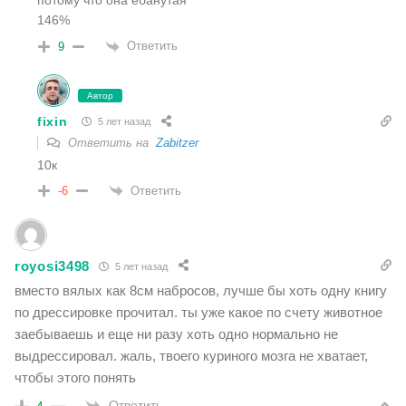
потому что она ебанутая
146%
Ответить
9
Автор
fixin
5 лет назад
Ответить на
Zabitzer
10к
Ответить
-6
royosi3498
5 лет назад
вместо вялых как 8см набросов, лучше бы хоть одну книгу
по дрессировке прочитал. ты уже какое по счету животное
заебываешь и еще ни разу хоть одно нормально не
выдрессировал. жаль, твоего куриного мозга не хватает,
чтобы этого понять
Ответить