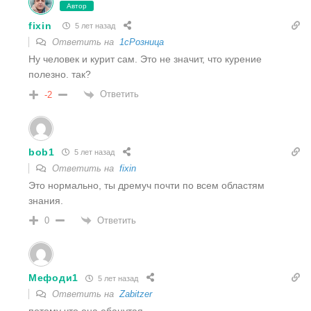
Автор
fixin
5 лет назад
Ответить на
1cРозница
Ну человек и курит сам. Это не значит, что курение
полезно. так?
Ответить
-2
bob1
5 лет назад
Ответить на
fixin
Это нормально, ты дремуч почти по всем областям
знания.
Ответить
0
Мефоди1
5 лет назад
Ответить на
Zabitzer