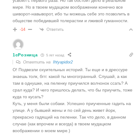
усвоил с первого раза. Но так обстоит дело в реальном
мире. Но в твоем мудацком воображении конечно все
шиворот-навыворот, ибо ты можешь себе это позволить в
обществе победившей толерастии и лживой гуманности.
Ответить
-14
1cРозница
5 лет назад
Ответить на
Ihtyapidor2
О! Подвезли охуительных историй. Ты еще и в дрессуре
знаешь толк, бггг. какой ты многогранный. Слушай, а как
там в однушке, на пеленку приучился волчонок ссать? А
срал куда? И чего пришлось делать, что бы приучить, тоже
куда то кусать?
Куть, у меня были собаки. Успешно приученные гадить на
улице. А у бывшей жены и по сей день живет йорк,
прекрасно гадящий на пеленки. Так что дело, в данном
случае (как впрочем и всегда) в твоем мудацком
воображении о моем мире.)