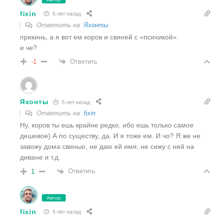
fixin
5 лет назад
Ответить на
Яхонты
прикинь, а я вот ем коров и свиней с «психикой».
и че?
Ответить
-1
Яхонты
5 лет назад
Ответить на
fixin
Ну, коров ты ешь крайне редко, ибо ешь только самое
дешевое) А по существу, да. И я тоже ем. И чо? Я же не
завожу дома свинью, не даю ей имя, не сижу с ней на
диване и т.д.
Ответить
1
Автор
fixin
5 лет назад