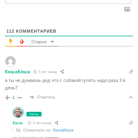
112
КОММЕНТАРИЕВ
Старые
КешаКеша
5 лет назад
а ты не думаешь дед что с собакой гулять надо раза 3 в
день?
Ответить
1
Автор
fixin
5 лет назад
Ответить на
КешаКеша
со щенками не гуляют.