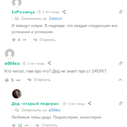
1cРозница
5 лет назад
Ответить на
Zabitzer
И заведут новую. В надежде, что каждая следующая все
успешнее и успешнее.
Ответить
4
в004ко
5 лет назад
Кто читал, там про что? Дед не знает про ст 245УК?
Ответить
5
Дед -старый пидорас
5 лет назад
Ответить на
в004ко
Любимые темы деда. Педоистерия, зооистерия.
Ответить
12