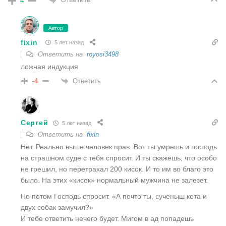
4
Автор
fixin
5 лет назад
Ответить на
royosi3498
ложная индукция
Ответить
-4
Сергей
5 лет назад
Ответить на
fixin
Нет. Реально выше человек прав. Вот ты умрешь и господь
на страшном суде с тебя спросит. И ты скажешь, что особо
не грешил, но перетрахал 200 кисок. И то им во благо это
было. На этих «кисок» нормальный мужчина не залезет.
Но потом Господь спросит. «А почто ты, сученыш кота и
двух собак замучил?»
И тебе ответить нечего будет. Мигом в ад попадешь