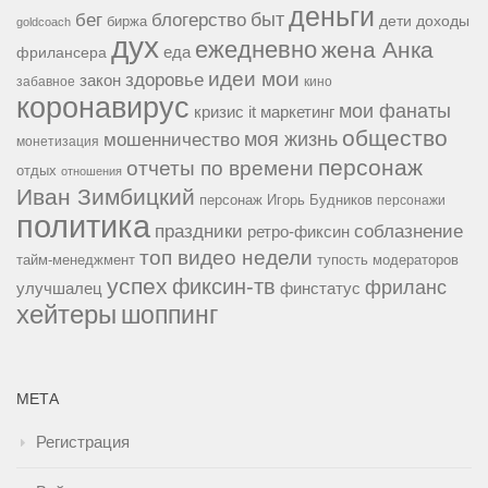
деньги
быт
бег
блогерство
доходы
биржа
дети
goldcoach
дух
ежедневно
жена Анка
еда
фрилансера
идеи мои
здоровье
закон
забавное
кино
коронавирус
мои фанаты
кризис it
маркетинг
общество
мошенничество
моя жизнь
монетизация
персонаж
отчеты по времени
отдых
отношения
Иван Зимбицкий
персонаж Игорь Будников
персонажи
политика
праздники
соблазнение
ретро-фиксин
топ видео недели
тайм-менеджмент
тупость модераторов
успех
фиксин-тв
фриланс
улучшалец
финстатус
хейтеры
шоппинг
МЕТА
Регистрация